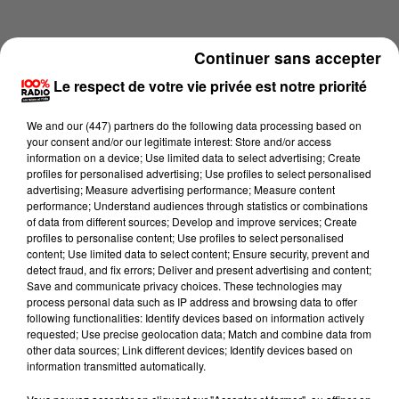
Continuer sans accepter
Le respect de votre vie privée est notre priorité
We and
our (447) partners
do the following data processing based on
your consent and/or our legitimate interest: Store and/or access
information on a device; Use limited data to select advertising; Create
profiles for personalised advertising; Use profiles to select personalised
advertising; Measure advertising performance; Measure content
performance; Understand audiences through statistics or combinations
of data from different sources; Develop and improve services; Create
profiles to personalise content; Use profiles to select personalised
content; Use limited data to select content; Ensure security, prevent and
Lecture (4 min 31 sec)
detect fraud, and fix errors; Deliver and present advertising and content;
Save and communicate privacy choices. These technologies may
process personal data such as IP address and browsing data to offer
following functionalities: Identify devices based on information actively
requested; Use precise geolocation data; Match and combine data from
100%
other data sources; Link different devices; Identify devices based on
information transmitted automatically.
100% Radio les infos du Comminges