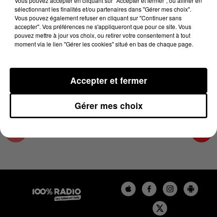
Vous pouvez accepter en cliquant sur "Accepter et fermer", ou affiner en
26 juin 2025 - 4 min 31 sec
sélectionnant les finalités et/ou partenaires dans "Gérer mes choix".
Vous pouvez également refuser en cliquant sur "Continuer sans
LES INFOS DU COMMINGES DU 26/06/2025 À
accepter". Vos préférences ne s'appliqueront que pour ce site. Vous
08H30
pouvez mettre à jour vos choix, ou retirer votre consentement à tout
moment via le lien "Gérer les cookies" situé en bas de chaque page.
Podcast infos du Comminges
Accepter et fermer
Gérer mes choix