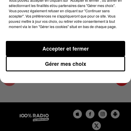
Vous pouvez accepter en cliquant sur "Accepter et fermer", ou affiner en
26 mai 2023 - 4 min 29 sec
sélectionnant les finalités et/ou partenaires dans "Gérer mes choix".
Vous pouvez également refuser en cliquant sur "Continuer sans
LES INFOS DU COMMINGES DU 26/05/2023 À
accepter". Vos préférences ne s'appliqueront que pour ce site. Vous
07H29
pouvez mettre à jour vos choix, ou retirer votre consentement à tout
moment via le lien "Gérer les cookies" situé en bas de chaque page.
Podcast infos du Comminges
Accepter et fermer
Gérer mes choix