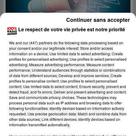
Continuer sans accepter
Le respect de votre vie privée est notre priorité
We and
our (447) partners
do the following data processing based on
your consent and/or our legitimate interest: Store and/or access
information on a device; Use limited data to select advertising; Create
profiles for personalised advertising; Use profiles to select personalised
advertising; Measure advertising performance; Measure content
performance; Understand audiences through statistics or combinations
of data from different sources; Develop and improve services; Create
profiles to personalise content; Use profiles to select personalised
content; Use limited data to select content; Ensure security, prevent and
Lecture (4 min 29 sec)
detect fraud, and fix errors; Deliver and present advertising and content;
Save and communicate privacy choices. These technologies may
process personal data such as IP address and browsing data to offer
following functionalities: Identify devices based on information actively
requested; Use precise geolocation data; Match and combine data from
100%
other data sources; Link different devices; Identify devices based on
information transmitted automatically.
Les infos du Comminges