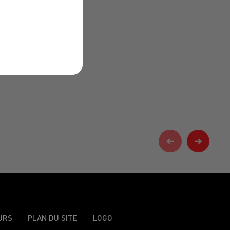
URS
PLAN DU SITE
LOGO