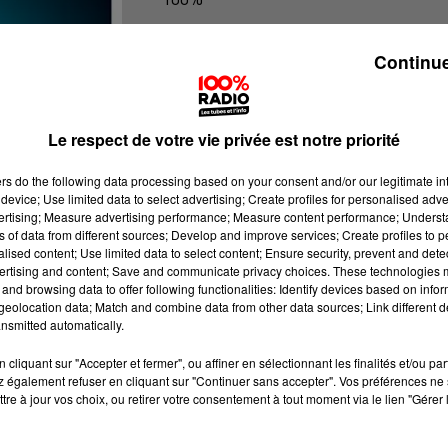
100% Radio les infos du Comminge
Continue
Le respect de votre vie privée est notre priorité
ers
do the following data processing based on your consent and/or our legitimate int
device; Use limited data to select advertising; Create profiles for personalised adver
vertising; Measure advertising performance; Measure content performance; Unders
ns of data from different sources; Develop and improve services; Create profiles to 
alised content; Use limited data to select content; Ensure security, prevent and detect
ertising and content; Save and communicate privacy choices. These technologies
and browsing data to offer following functionalities: Identify devices based on infor
eolocation data; Match and combine data from other data sources; Link different de
nsmitted automatically.
cliquant sur "Accepter et fermer", ou affiner en sélectionnant les finalités et/ou pa
 également refuser en cliquant sur "Continuer sans accepter". Vos préférences ne 
tre à jour vos choix, ou retirer votre consentement à tout moment via le lien "Gérer 