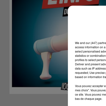
We and
our (447) partn
access information on a 
select personalised ad
statistics or combinatio
profiles to select person
Deliver and present adv
data such as IP address 
requested; Use precise g
based on information tra
Vous pouvez accepter en 
mes choix". Vous pouvez
ce site. Vous pouvez met
bas de chaque page.