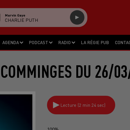
Marvin Gaye
CHARLIE PUTH
AGENDA
PODCAST
RADIO
LA RÉGIE PUB
CONTA
 COMMINGES DU 26/03
Lecture (2 min 24 sec)
100%