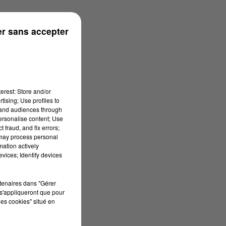
s
r sans accepter
erest: Store and/or
tising; Use profiles to
tand audiences through
personalise content; Use
 fraud, and fix errors;
 may process personal
mation actively
vices; Identify devices
rtenaires dans "Gérer
s'appliqueront que pour
les cookies" situé en