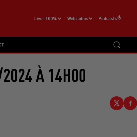
Live :
100%
Webradios
Podcasts
CT
/2024 À 14H00