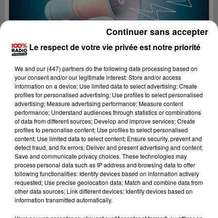
Continuer sans accepter
Le respect de votre vie privée est notre priorité
We and
our (447) partners
do the following data processing based on
your consent and/or our legitimate interest: Store and/or access
information on a device; Use limited data to select advertising; Create
profiles for personalised advertising; Use profiles to select personalised
advertising; Measure advertising performance; Measure content
performance; Understand audiences through statistics or combinations
of data from different sources; Develop and improve services; Create
profiles to personalise content; Use profiles to select personalised
content; Use limited data to select content; Ensure security, prevent and
Lecture (4 min 21 sec)
detect fraud, and fix errors; Deliver and present advertising and content;
Save and communicate privacy choices. These technologies may
process personal data such as IP address and browsing data to offer
following functionalities: Identify devices based on information actively
requested; Use precise geolocation data; Match and combine data from
100%
other data sources; Link different devices; Identify devices based on
information transmitted automatically.
100% Radio les infos du Comminges