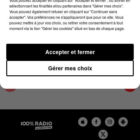
Vous pouvez accepter en cliquant sur "Accepter et fermer", ou affiner en
25 novembre 2024 - 4 min 21 sec
sélectionnant les finalités et/ou partenaires dans "Gérer mes choix".
Vous pouvez également refuser en cliquant sur "Continuer sans
LES INFOS DU COMMINGES DU 25/11/2024 À
accepter". Vos préférences ne s'appliqueront que pour ce site. Vous
18H00
pouvez mettre à jour vos choix, ou retirer votre consentement à tout
moment via le lien "Gérer les cookies" situé en bas de chaque page.
Podcast infos du Comminges
Accepter et fermer
Gérer mes choix