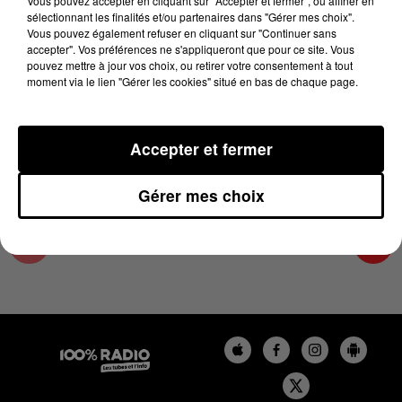
Vous pouvez accepter en cliquant sur "Accepter et fermer", ou affiner en
25 juin 2025 - 2 min 22 sec
sélectionnant les finalités et/ou partenaires dans "Gérer mes choix".
Vous pouvez également refuser en cliquant sur "Continuer sans
LES INFOS DU COMMINGES DU 25/06/2025 À
accepter". Vos préférences ne s'appliqueront que pour ce site. Vous
14H00
pouvez mettre à jour vos choix, ou retirer votre consentement à tout
moment via le lien "Gérer les cookies" situé en bas de chaque page.
Podcast infos du Comminges
Accepter et fermer
Gérer mes choix