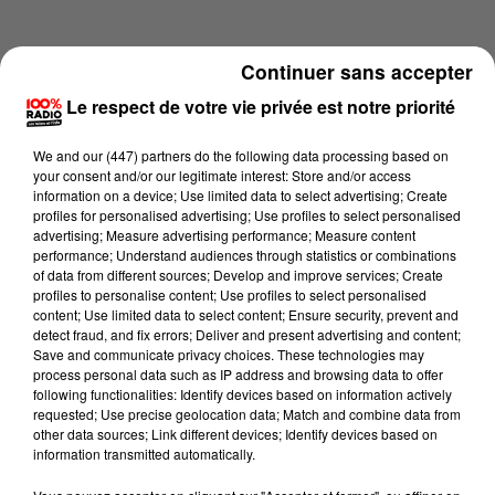
Continuer sans accepter
Le respect de votre vie privée est notre priorité
We and
our (447) partners
do the following data processing based on
your consent and/or our legitimate interest: Store and/or access
information on a device; Use limited data to select advertising; Create
profiles for personalised advertising; Use profiles to select personalised
advertising; Measure advertising performance; Measure content
performance; Understand audiences through statistics or combinations
of data from different sources; Develop and improve services; Create
profiles to personalise content; Use profiles to select personalised
content; Use limited data to select content; Ensure security, prevent and
Lecture (2 min 22 sec)
detect fraud, and fix errors; Deliver and present advertising and content;
Save and communicate privacy choices. These technologies may
process personal data such as IP address and browsing data to offer
following functionalities: Identify devices based on information actively
requested; Use precise geolocation data; Match and combine data from
100%
other data sources; Link different devices; Identify devices based on
information transmitted automatically.
100% Radio les infos du Comminges