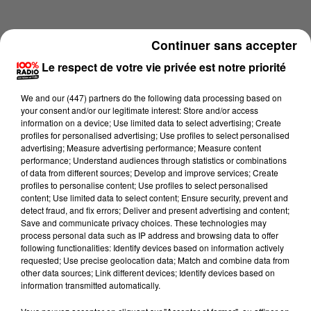
Continuer sans accepter
Le respect de votre vie privée est notre priorité
We and
our (447) partners
do the following data processing based on
your consent and/or our legitimate interest: Store and/or access
information on a device; Use limited data to select advertising; Create
profiles for personalised advertising; Use profiles to select personalised
advertising; Measure advertising performance; Measure content
performance; Understand audiences through statistics or combinations
of data from different sources; Develop and improve services; Create
profiles to personalise content; Use profiles to select personalised
content; Use limited data to select content; Ensure security, prevent and
Lecture (2 min 21 sec)
detect fraud, and fix errors; Deliver and present advertising and content;
Save and communicate privacy choices. These technologies may
process personal data such as IP address and browsing data to offer
following functionalities: Identify devices based on information actively
requested; Use precise geolocation data; Match and combine data from
100%
other data sources; Link different devices; Identify devices based on
information transmitted automatically.
100% Radio les infos du Comminges