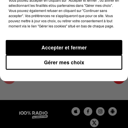
Vous pouvez accepter en cliquant sur "Accepter et fermer", ou affiner en
25 février 2025 - 2 min 21 sec
sélectionnant les finalités et/ou partenaires dans "Gérer mes choix".
Vous pouvez également refuser en cliquant sur "Continuer sans
LES INFOS DU COMMINGES DU 25/02/2025 À
accepter". Vos préférences ne s'appliqueront que pour ce site. Vous
14H00
pouvez mettre à jour vos choix, ou retirer votre consentement à tout
moment via le lien "Gérer les cookies" situé en bas de chaque page.
Podcast infos du Comminges
Accepter et fermer
Gérer mes choix