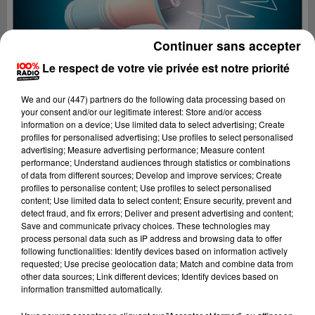
Continuer sans accepter
Le respect de votre vie privée est notre priorité
We and
our (447) partners
do the following data processing based on
your consent and/or our legitimate interest: Store and/or access
information on a device; Use limited data to select advertising; Create
profiles for personalised advertising; Use profiles to select personalised
advertising; Measure advertising performance; Measure content
performance; Understand audiences through statistics or combinations
of data from different sources; Develop and improve services; Create
profiles to personalise content; Use profiles to select personalised
content; Use limited data to select content; Ensure security, prevent and
Lecture (3 min 59 sec)
detect fraud, and fix errors; Deliver and present advertising and content;
Save and communicate privacy choices. These technologies may
process personal data such as IP address and browsing data to offer
following functionalities: Identify devices based on information actively
requested; Use precise geolocation data; Match and combine data from
100%
other data sources; Link different devices; Identify devices based on
information transmitted automatically.
100% Radio les infos du Comminges