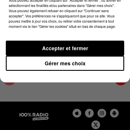
Vous pouvez accepter en cliquant sur "Accepter et fermer", ou affiner en
24 décembre 2024 - 3 min 59 sec
sélectionnant les finalités et/ou partenaires dans "Gérer mes choix".
Vous pouvez également refuser en cliquant sur "Continuer sans
LES INFOS DU COMMINGES DU 24/12/2024 À
accepter". Vos préférences ne s'appliqueront que pour ce site. Vous
07H30
pouvez mettre à jour vos choix, ou retirer votre consentement à tout
moment via le lien "Gérer les cookies" situé en bas de chaque page.
Podcast infos du Comminges
Accepter et fermer
Gérer mes choix