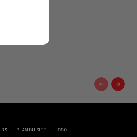
URS
PLAN DU SITE
LOGO