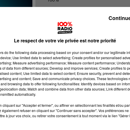
100% Radio les infos du Comminge
Continue
Le respect de votre vie privée est notre priorité
ers
do the following data processing based on your consent and/or our legitimate int
device; Use limited data to select advertising; Create profiles for personalised adver
vertising; Measure advertising performance; Measure content performance; Unders
ns of data from different sources; Develop and improve services; Create profiles to 
alised content; Use limited data to select content; Ensure security, prevent and detect
ertising and content; Save and communicate privacy choices. These technologies
and browsing data to offer following functionalities: Identify devices based on infor
eolocation data; Match and combine data from other data sources; Link different de
nsmitted automatically.
cliquant sur "Accepter et fermer", ou affiner en sélectionnant les finalités et/ou pa
 également refuser en cliquant sur "Continuer sans accepter". Vos préférences ne 
tre à jour vos choix, ou retirer votre consentement à tout moment via le lien "Gérer 