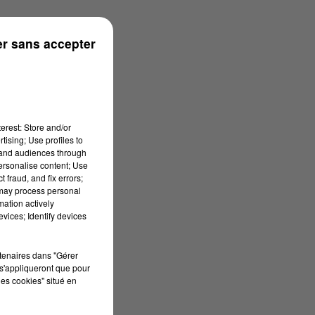
s
r sans accepter
erest: Store and/or
tising; Use profiles to
tand audiences through
personalise content; Use
 fraud, and fix errors;
 may process personal
mation actively
vices; Identify devices
rtenaires dans "Gérer
s'appliqueront que pour
les cookies" situé en