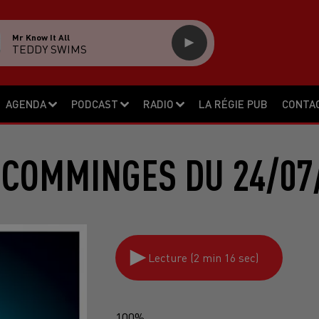
Mr Know It All
TEDDY SWIMS
AGENDA
PODCAST
RADIO
LA RÉGIE PUB
CONTA
 COMMINGES DU 24/07
Lecture (2 min 16 sec)
100%