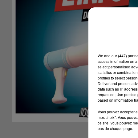
We and
our (447) partn
access information on a 
select personalised ad
statistics or combinatio
profiles to select person
Deliver and present adv
data such as IP address 
requested; Use precise g
based on information tra
Vous pouvez accepter en 
mes choix". Vous pouvez
ce site. Vous pouvez met
bas de chaque page.