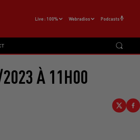
Live :
100%
Webradios
Podcasts
CT
/2023 À 11H00