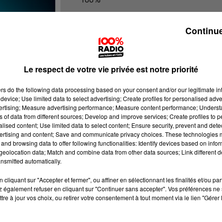
100% Radio les infos du Comminge
Continue
Le respect de votre vie privée est notre priorité
ers
do the following data processing based on your consent and/or our legitimate int
device; Use limited data to select advertising; Create profiles for personalised adver
vertising; Measure advertising performance; Measure content performance; Unders
ns of data from different sources; Develop and improve services; Create profiles to 
alised content; Use limited data to select content; Ensure security, prevent and detect
ertising and content; Save and communicate privacy choices. These technologies
and browsing data to offer following functionalities: Identify devices based on infor
eolocation data; Match and combine data from other data sources; Link different de
nsmitted automatically.
cliquant sur "Accepter et fermer", ou affiner en sélectionnant les finalités et/ou pa
 également refuser en cliquant sur "Continuer sans accepter". Vos préférences ne 
tre à jour vos choix, ou retirer votre consentement à tout moment via le lien "Gérer 