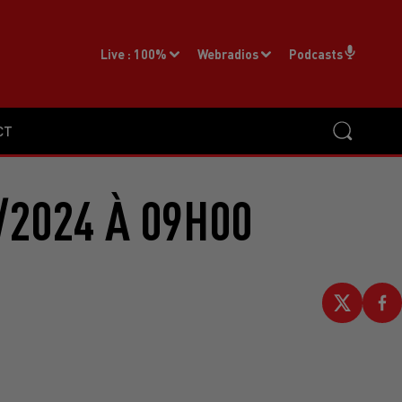
Live :
100%
Webradios
Podcasts
CT
/2024 À 09H00