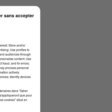
s
r sans accepter
erest: Store and/or
tising; Use profiles to
tand audiences through
personalise content; Use
 fraud, and fix errors;
 may process personal
mation actively
vices; Identify devices
rtenaires dans "Gérer
s'appliqueront que pour
les cookies" situé en