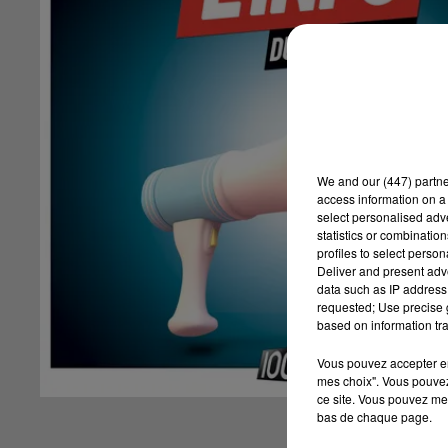
We and
our (447) partn
access information on a 
select personalised ad
statistics or combinatio
profiles to select person
Deliver and present adv
data such as IP address 
requested; Use precise g
based on information tra
Vous pouvez accepter en 
mes choix". Vous pouvez
ce site. Vous pouvez met
bas de chaque page.