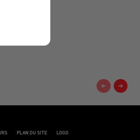
URS
PLAN DU SITE
LOGO