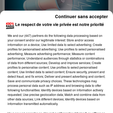
Continuer sans accepter
Le respect de votre vie privée est notre priorité
We and
our (447) partners
do the following data processing based on
your consent and/or our legitimate interest: Store and/or access
information on a device; Use limited data to select advertising; Create
profiles for personalised advertising; Use profiles to select personalised
advertising; Measure advertising performance; Measure content
performance; Understand audiences through statistics or combinations
of data from different sources; Develop and improve services; Create
profiles to personalise content; Use profiles to select personalised
content; Use limited data to select content; Ensure security, prevent and
Lecture (4 min 8 sec)
detect fraud, and fix errors; Deliver and present advertising and content;
Save and communicate privacy choices. These technologies may
process personal data such as IP address and browsing data to offer
following functionalities: Identify devices based on information actively
requested; Use precise geolocation data; Match and combine data from
100%
other data sources; Link different devices; Identify devices based on
information transmitted automatically.
100% Radio les infos du Comminges