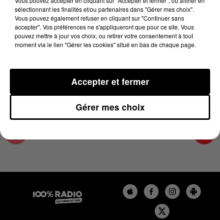
Vous pouvez accepter en cliquant sur "Accepter et fermer", ou affiner en
24 avril 2024 - 4 min 8 sec
sélectionnant les finalités et/ou partenaires dans "Gérer mes choix".
Vous pouvez également refuser en cliquant sur "Continuer sans
LES INFOS DU COMMINGES DU 24/04/2024 À
accepter". Vos préférences ne s'appliqueront que pour ce site. Vous
08H30
pouvez mettre à jour vos choix, ou retirer votre consentement à tout
moment via le lien "Gérer les cookies" situé en bas de chaque page.
Podcast infos du Comminges
Accepter et fermer
Gérer mes choix