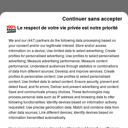
Continuer sans accepter
Le respect de votre vie privée est notre priorité
We and
our (447) partners
do the following data processing based on
your consent and/or our legitimate interest: Store and/or access
information on a device; Use limited data to select advertising; Create
profiles for personalised advertising; Use profiles to select personalised
advertising; Measure advertising performance; Measure content
performance; Understand audiences through statistics or combinations
of data from different sources; Develop and improve services; Create
profiles to personalise content; Use profiles to select personalised
content; Use limited data to select content; Ensure security, prevent and
Lecture (4 min 23 sec)
detect fraud, and fix errors; Deliver and present advertising and content;
Save and communicate privacy choices. These technologies may
process personal data such as IP address and browsing data to offer
following functionalities: Identify devices based on information actively
requested; Use precise geolocation data; Match and combine data from
100%
other data sources; Link different devices; Identify devices based on
information transmitted automatically.
100% Radio les infos du Comminges