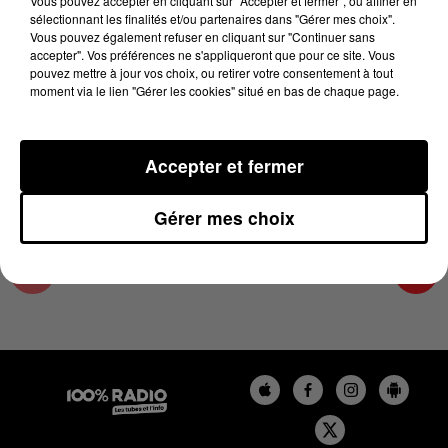
Vous pouvez accepter en cliquant sur "Accepter et fermer", ou affiner en
23 mai 2025 - 4 min 23 sec
sélectionnant les finalités et/ou partenaires dans "Gérer mes choix".
Vous pouvez également refuser en cliquant sur "Continuer sans
LES INFOS DU COMMINGES DU 23/05/2025 À
accepter". Vos préférences ne s'appliqueront que pour ce site. Vous
08H30
pouvez mettre à jour vos choix, ou retirer votre consentement à tout
moment via le lien "Gérer les cookies" situé en bas de chaque page.
Podcast infos du Comminges
Accepter et fermer
Gérer mes choix