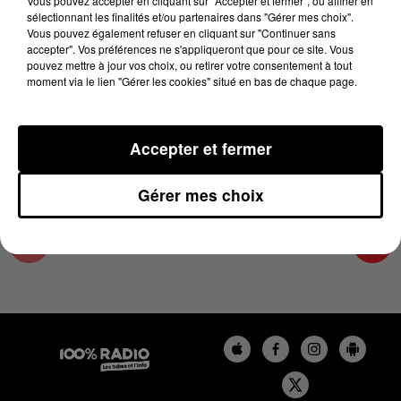
Vous pouvez accepter en cliquant sur "Accepter et fermer", ou affiner en
23 avril 2025 - 4 min 34 sec
sélectionnant les finalités et/ou partenaires dans "Gérer mes choix".
Vous pouvez également refuser en cliquant sur "Continuer sans
LES INFOS DU COMMINGES DU 23/04/2025 À
accepter". Vos préférences ne s'appliqueront que pour ce site. Vous
16H59
pouvez mettre à jour vos choix, ou retirer votre consentement à tout
moment via le lien "Gérer les cookies" situé en bas de chaque page.
Podcast infos du Comminges
Accepter et fermer
Gérer mes choix