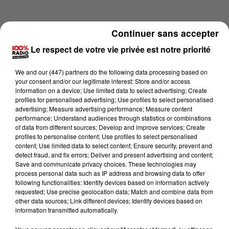
Continuer sans accepter
Le respect de votre vie privée est notre priorité
We and
our (447) partners
do the following data processing based on
your consent and/or our legitimate interest: Store and/or access
information on a device; Use limited data to select advertising; Create
profiles for personalised advertising; Use profiles to select personalised
advertising; Measure advertising performance; Measure content
performance; Understand audiences through statistics or combinations
of data from different sources; Develop and improve services; Create
profiles to personalise content; Use profiles to select personalised
content; Use limited data to select content; Ensure security, prevent and
Lecture (4 min 34 sec)
detect fraud, and fix errors; Deliver and present advertising and content;
Save and communicate privacy choices. These technologies may
process personal data such as IP address and browsing data to offer
following functionalities: Identify devices based on information actively
requested; Use precise geolocation data; Match and combine data from
100%
other data sources; Link different devices; Identify devices based on
information transmitted automatically.
100% Radio les infos du Comminges