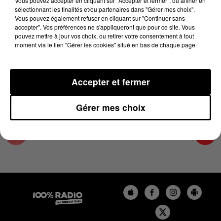
Vous pouvez accepter en cliquant sur "Accepter et fermer", ou affiner en
23 avril 2024 - 2 min 22 sec
sélectionnant les finalités et/ou partenaires dans "Gérer mes choix".
Vous pouvez également refuser en cliquant sur "Continuer sans
LES INFOS DU COMMINGES DU 23/04/2024 À
accepter". Vos préférences ne s'appliqueront que pour ce site. Vous
10H00
pouvez mettre à jour vos choix, ou retirer votre consentement à tout
moment via le lien "Gérer les cookies" situé en bas de chaque page.
Podcast infos du Comminges
Accepter et fermer
Gérer mes choix