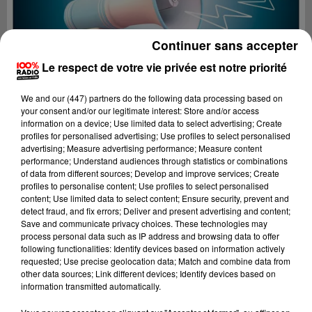
Continuer sans accepter
Le respect de votre vie privée est notre priorité
We and
our (447) partners
do the following data processing based on
your consent and/or our legitimate interest: Store and/or access
information on a device; Use limited data to select advertising; Create
profiles for personalised advertising; Use profiles to select personalised
advertising; Measure advertising performance; Measure content
performance; Understand audiences through statistics or combinations
of data from different sources; Develop and improve services; Create
profiles to personalise content; Use profiles to select personalised
content; Use limited data to select content; Ensure security, prevent and
Lecture (2 min 22 sec)
detect fraud, and fix errors; Deliver and present advertising and content;
Save and communicate privacy choices. These technologies may
process personal data such as IP address and browsing data to offer
following functionalities: Identify devices based on information actively
requested; Use precise geolocation data; Match and combine data from
100%
other data sources; Link different devices; Identify devices based on
information transmitted automatically.
100% Radio les infos du Comminges