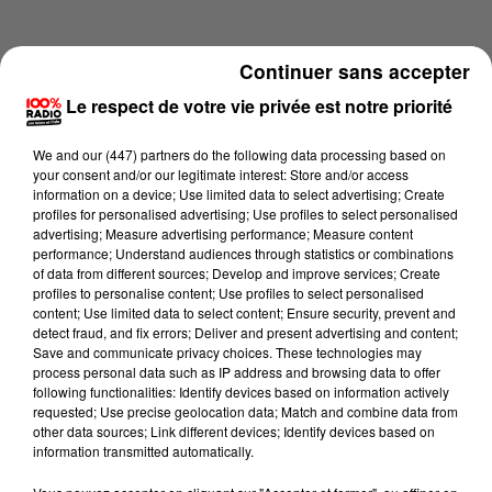
Continuer sans accepter
Le respect de votre vie privée est notre priorité
We and
our (447) partners
do the following data processing based on
your consent and/or our legitimate interest: Store and/or access
information on a device; Use limited data to select advertising; Create
profiles for personalised advertising; Use profiles to select personalised
advertising; Measure advertising performance; Measure content
performance; Understand audiences through statistics or combinations
of data from different sources; Develop and improve services; Create
profiles to personalise content; Use profiles to select personalised
content; Use limited data to select content; Ensure security, prevent and
Lecture (2 min 22 sec)
detect fraud, and fix errors; Deliver and present advertising and content;
Save and communicate privacy choices. These technologies may
process personal data such as IP address and browsing data to offer
following functionalities: Identify devices based on information actively
requested; Use precise geolocation data; Match and combine data from
100%
other data sources; Link different devices; Identify devices based on
information transmitted automatically.
100% Radio les infos du Comminges