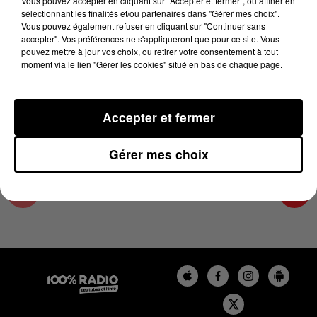
Vous pouvez accepter en cliquant sur "Accepter et fermer", ou affiner en
23 janvier 2025 - 2 min 22 sec
sélectionnant les finalités et/ou partenaires dans "Gérer mes choix".
Vous pouvez également refuser en cliquant sur "Continuer sans
LES INFOS DU COMMINGES DU 23/01/2025 À
accepter". Vos préférences ne s'appliqueront que pour ce site. Vous
14H00
pouvez mettre à jour vos choix, ou retirer votre consentement à tout
moment via le lien "Gérer les cookies" situé en bas de chaque page.
Podcast infos du Comminges
Accepter et fermer
Gérer mes choix