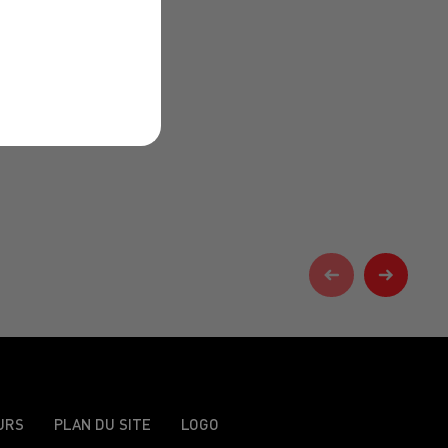
URS
PLAN DU SITE
LOGO