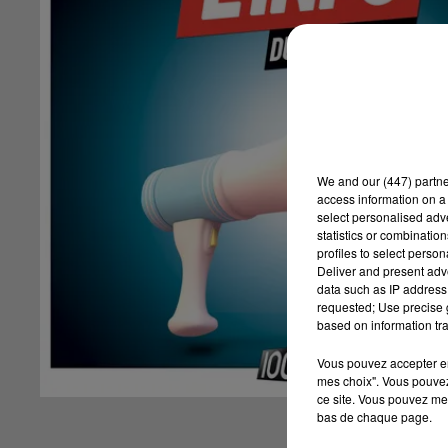
We and
our (447) partn
access information on a 
select personalised ad
statistics or combinatio
profiles to select person
Deliver and present adv
data such as IP address 
requested; Use precise g
based on information tra
Vous pouvez accepter en 
mes choix". Vous pouvez
ce site. Vous pouvez met
bas de chaque page.