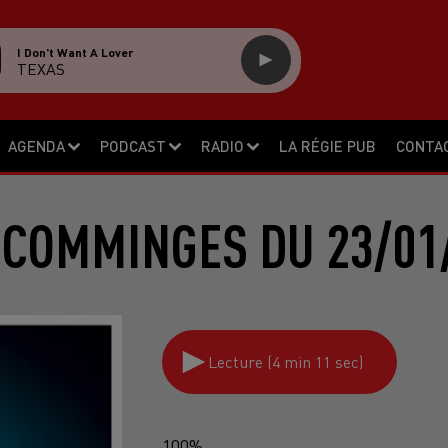
I Don't Want A Lover
TEXAS
AGENDA
PODCAST
RADIO
LA RÉGIE PUB
CONTA
 COMMINGES DU 23/01
Lecture (4 min 11 sec)
100%