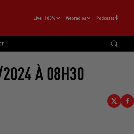
Live :
100%
Webradios
Podcasts
CT
/2024 À 08H30