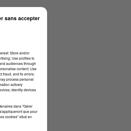
s
r sans accepter
erest: Store and/or
tising; Use profiles to
tand audiences through
personalise content; Use
 fraud, and fix errors;
 may process personal
mation actively
vices; Identify devices
rtenaires dans "Gérer
s'appliqueront que pour
les cookies" situé en