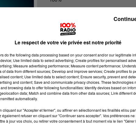
100% Radio les infos du Comminge
Continue
Le respect de votre vie privée est notre priorité
ers
do the following data processing based on your consent and/or our legitimate int
device; Use limited data to select advertising; Create profiles for personalised adver
vertising; Measure advertising performance; Measure content performance; Unders
ns of data from different sources; Develop and improve services; Create profiles to 
alised content; Use limited data to select content; Ensure security, prevent and detect
ertising and content; Save and communicate privacy choices. These technologies
and browsing data to offer following functionalities: Identify devices based on infor
eolocation data; Match and combine data from other data sources; Link different de
nsmitted automatically.
cliquant sur "Accepter et fermer", ou affiner en sélectionnant les finalités et/ou pa
 également refuser en cliquant sur "Continuer sans accepter". Vos préférences ne 
tre à jour vos choix, ou retirer votre consentement à tout moment via le lien "Gérer 