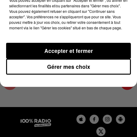
Vous pouvez accepter en cliquant sur "Accepter et fermer", ou affiner en
22 octobre 2024 - 4 min 19 sec
sélectionnant les finalités et/ou partenaires dans "Gérer mes choix".
Vous pouvez également refuser en cliquant sur "Continuer sans
LES INFOS DU COMMINGES DU 22/10/2024 À
accepter". Vos préférences ne s'appliqueront que pour ce site. Vous
09H00
pouvez mettre à jour vos choix, ou retirer votre consentement à tout
moment via le lien "Gérer les cookies" situé en bas de chaque page.
Podcast infos du Comminges
Accepter et fermer
Gérer mes choix