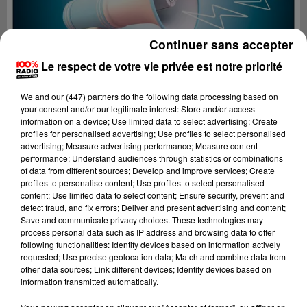
Continuer sans accepter
Le respect de votre vie privée est notre priorité
We and
our (447) partners
do the following data processing based on
your consent and/or our legitimate interest: Store and/or access
information on a device; Use limited data to select advertising; Create
profiles for personalised advertising; Use profiles to select personalised
advertising; Measure advertising performance; Measure content
performance; Understand audiences through statistics or combinations
of data from different sources; Develop and improve services; Create
profiles to personalise content; Use profiles to select personalised
content; Use limited data to select content; Ensure security, prevent and
Lecture (4 min 19 sec)
detect fraud, and fix errors; Deliver and present advertising and content;
Save and communicate privacy choices. These technologies may
process personal data such as IP address and browsing data to offer
following functionalities: Identify devices based on information actively
requested; Use precise geolocation data; Match and combine data from
100%
other data sources; Link different devices; Identify devices based on
information transmitted automatically.
100% Radio les infos du Comminges