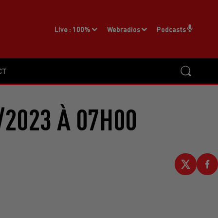
Live :
100%
Webradios
Podcasts
CT
/2023 À 07H00