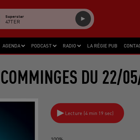
Superstar
47TER
AGENDA
PODCAST
RADIO
LA RÉGIE PUB
CONTA
 COMMINGES DU 22/05
Lecture (4 min 19 sec)
100%