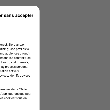
r sans accepter
erest: Store and/or
tising; Use profiles to
tand audiences through
personalise content; Use
 fraud, and fix errors;
 may process personal
mation actively
vices; Identify devices
rtenaires dans "Gérer
s'appliqueront que pour
les cookies" situé en