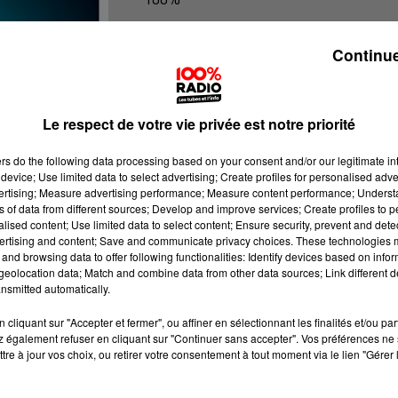
Les infos du Comminges
Continue
Le respect de votre vie privée est notre priorité
ers
do the following data processing based on your consent and/or our legitimate int
device; Use limited data to select advertising; Create profiles for personalised adver
vertising; Measure advertising performance; Measure content performance; Unders
ns of data from different sources; Develop and improve services; Create profiles to 
alised content; Use limited data to select content; Ensure security, prevent and detect
ertising and content; Save and communicate privacy choices. These technologies
and browsing data to offer following functionalities: Identify devices based on infor
eolocation data; Match and combine data from other data sources; Link different de
nsmitted automatically.
cliquant sur "Accepter et fermer", ou affiner en sélectionnant les finalités et/ou pa
 également refuser en cliquant sur "Continuer sans accepter". Vos préférences ne 
tre à jour vos choix, ou retirer votre consentement à tout moment via le lien "Gérer 