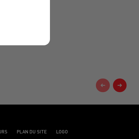
URS
PLAN DU SITE
LOGO