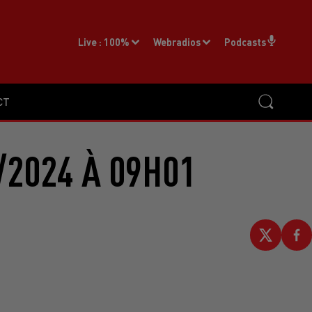
Live :
100%
Webradios
Podcasts
CT
/2024 À 09H01