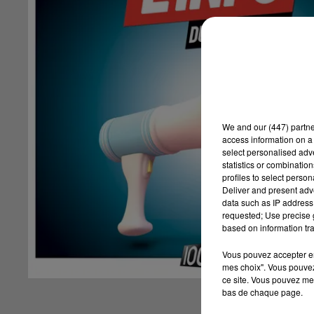
We and
our (447) partn
access information on a 
select personalised ad
statistics or combinatio
profiles to select person
Deliver and present adv
data such as IP address 
requested; Use precise g
based on information tra
Vous pouvez accepter en 
mes choix". Vous pouvez
ce site. Vous pouvez met
bas de chaque page.