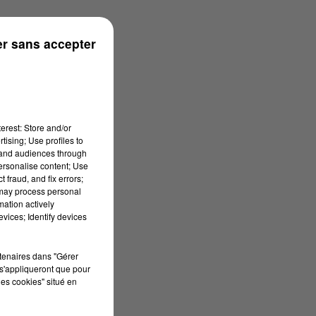
s
r sans accepter
erest: Store and/or
tising; Use profiles to
tand audiences through
personalise content; Use
 fraud, and fix errors;
 may process personal
mation actively
vices; Identify devices
rtenaires dans "Gérer
s'appliqueront que pour
les cookies" situé en