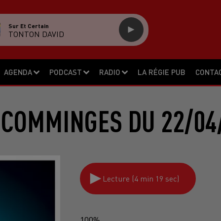
Sur Et Certain
TONTON DAVID
AGENDA
PODCAST
RADIO
LA RÉGIE PUB
CONTA
 COMMINGES DU 22/04
Lecture (4 min 19 sec)
100%