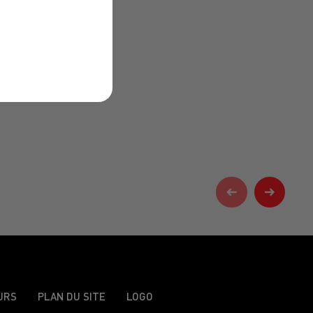
URS
PLAN DU SITE
LOGO