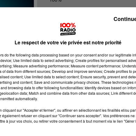
100% Radio les infos du Comminge
Continue
Le respect de votre vie privée est notre priorité
ers
do the following data processing based on your consent and/or our legitimate int
device; Use limited data to select advertising; Create profiles for personalised adver
vertising; Measure advertising performance; Measure content performance; Unders
ns of data from different sources; Develop and improve services; Create profiles to 
alised content; Use limited data to select content; Ensure security, prevent and detect
ertising and content; Save and communicate privacy choices. These technologies
and browsing data to offer following functionalities: Identify devices based on infor
eolocation data; Match and combine data from other data sources; Link different de
nsmitted automatically.
cliquant sur "Accepter et fermer", ou affiner en sélectionnant les finalités et/ou pa
 également refuser en cliquant sur "Continuer sans accepter". Vos préférences ne 
tre à jour vos choix, ou retirer votre consentement à tout moment via le lien "Gérer 