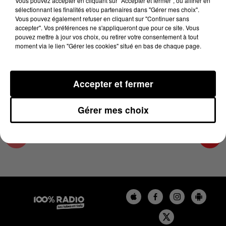
Vous pouvez accepter en cliquant sur "Accepter et fermer", ou affiner en
22 janvier 2025 - 2 min 15 sec
sélectionnant les finalités et/ou partenaires dans "Gérer mes choix".
Vous pouvez également refuser en cliquant sur "Continuer sans
LES INFOS DU COMMINGES DU 22/01/2025 À
accepter". Vos préférences ne s'appliqueront que pour ce site. Vous
10H00
pouvez mettre à jour vos choix, ou retirer votre consentement à tout
moment via le lien "Gérer les cookies" situé en bas de chaque page.
Podcast infos du Comminges
Accepter et fermer
Gérer mes choix