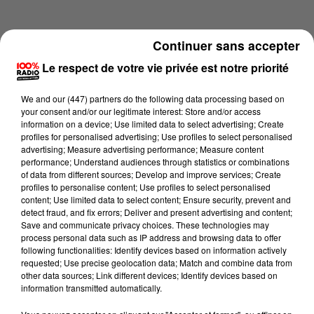
Continuer sans accepter
Le respect de votre vie privée est notre priorité
We and
our (447) partners
do the following data processing based on
your consent and/or our legitimate interest: Store and/or access
information on a device; Use limited data to select advertising; Create
profiles for personalised advertising; Use profiles to select personalised
advertising; Measure advertising performance; Measure content
performance; Understand audiences through statistics or combinations
of data from different sources; Develop and improve services; Create
profiles to personalise content; Use profiles to select personalised
content; Use limited data to select content; Ensure security, prevent and
Lecture (2 min 15 sec)
detect fraud, and fix errors; Deliver and present advertising and content;
Save and communicate privacy choices. These technologies may
process personal data such as IP address and browsing data to offer
following functionalities: Identify devices based on information actively
requested; Use precise geolocation data; Match and combine data from
100%
other data sources; Link different devices; Identify devices based on
information transmitted automatically.
100% Radio les infos du Comminges