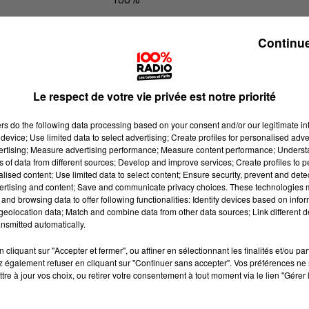
100% Radio les infos du Comminge
Continue
Le respect de votre vie privée est notre priorité
ers
do the following data processing based on your consent and/or our legitimate int
device; Use limited data to select advertising; Create profiles for personalised adver
vertising; Measure advertising performance; Measure content performance; Unders
ns of data from different sources; Develop and improve services; Create profiles to 
alised content; Use limited data to select content; Ensure security, prevent and detect
ertising and content; Save and communicate privacy choices. These technologies
and browsing data to offer following functionalities: Identify devices based on infor
eolocation data; Match and combine data from other data sources; Link different de
nsmitted automatically.
cliquant sur "Accepter et fermer", ou affiner en sélectionnant les finalités et/ou pa
 également refuser en cliquant sur "Continuer sans accepter". Vos préférences ne 
tre à jour vos choix, ou retirer votre consentement à tout moment via le lien "Gérer 