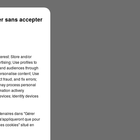
s
r sans accepter
erest: Store and/or
tising; Use profiles to
tand audiences through
personalise content; Use
 fraud, and fix errors;
 may process personal
mation actively
vices; Identify devices
rtenaires dans "Gérer
s'appliqueront que pour
les cookies" situé en