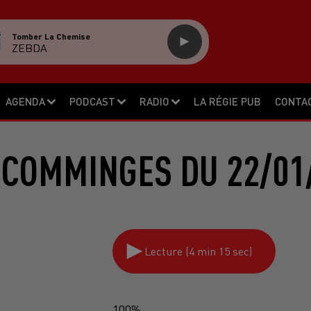
Tomber La Chemise
ZEBDA
AGENDA
PODCAST
RADIO
LA RÉGIE PUB
CONTA
 COMMINGES DU 22/01
Lecture (4 min 15 sec)
100%