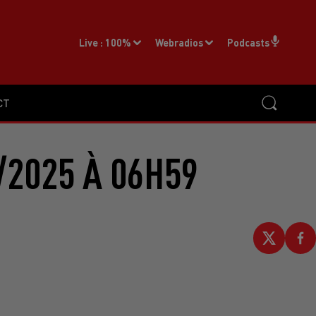
Live :
100%
Webradios
Podcasts
CT
/2025 À 06H59