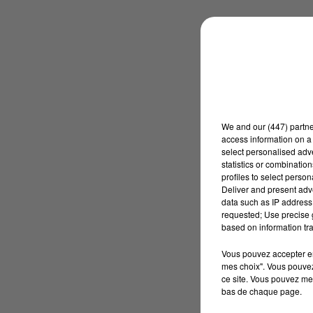
We and
our (447) partn
access information on a 
select personalised ad
statistics or combinatio
profiles to select person
Deliver and present adv
data such as IP address 
requested; Use precise g
based on information tra
Vous pouvez accepter en 
mes choix". Vous pouvez
ce site. Vous pouvez met
bas de chaque page.