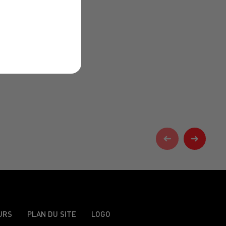
URS
PLAN DU SITE
LOGO