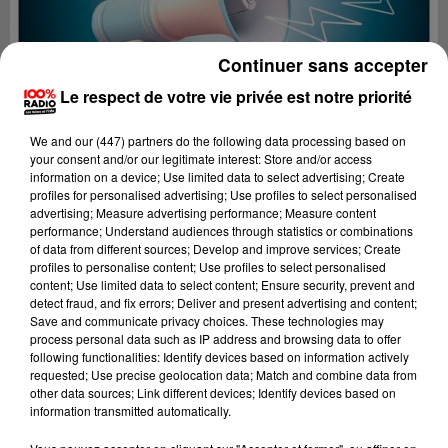
Continuer sans accepter
Le respect de votre vie privée est notre priorité
We and
our (447) partners
do the following data processing based on
your consent and/or our legitimate interest: Store and/or access
information on a device; Use limited data to select advertising; Create
profiles for personalised advertising; Use profiles to select personalised
advertising; Measure advertising performance; Measure content
performance; Understand audiences through statistics or combinations
of data from different sources; Develop and improve services; Create
profiles to personalise content; Use profiles to select personalised
content; Use limited data to select content; Ensure security, prevent and
Lecture (2 min 22 sec)
detect fraud, and fix errors; Deliver and present advertising and content;
Save and communicate privacy choices. These technologies may
process personal data such as IP address and browsing data to offer
following functionalities: Identify devices based on information actively
requested; Use precise geolocation data; Match and combine data from
100%
other data sources; Link different devices; Identify devices based on
information transmitted automatically.
100% Radio les infos du Comminges