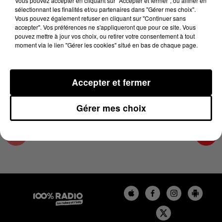
Vous pouvez accepter en cliquant sur "Accepter et fermer", ou affiner en
21 novembre 2024 - 2 min 22 sec
sélectionnant les finalités et/ou partenaires dans "Gérer mes choix".
Vous pouvez également refuser en cliquant sur "Continuer sans
LES INFOS DU COMMINGES DU 21/11/2024 À
accepter". Vos préférences ne s'appliqueront que pour ce site. Vous
11H01
pouvez mettre à jour vos choix, ou retirer votre consentement à tout
moment via le lien "Gérer les cookies" situé en bas de chaque page.
Podcast infos du Comminges
Accepter et fermer
Gérer mes choix