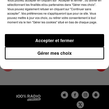
Vous pouvez accepter en cliquant sur "Accepter et fermer", ou affiner en
21 juin 2024 - 2 min 23 sec
sélectionnant les finalités et/ou partenaires dans "Gérer mes choix".
Vous pouvez également refuser en cliquant sur "Continuer sans
LES INFOS DU COMMINGES DU 21/06/2024 À
accepter". Vos préférences ne s'appliqueront que pour ce site. Vous
14H00
pouvez mettre à jour vos choix, ou retirer votre consentement à tout
moment via le lien "Gérer les cookies" situé en bas de chaque page.
Podcast infos du Comminges
Accepter et fermer
Gérer mes choix