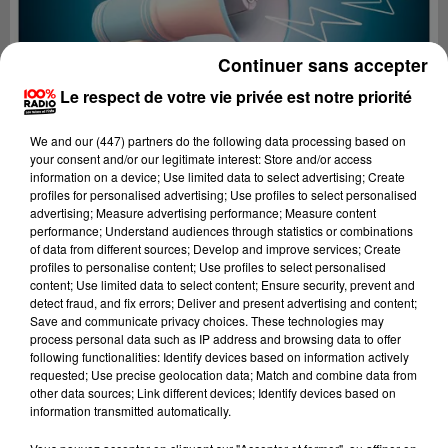
Continuer sans accepter
Le respect de votre vie privée est notre priorité
We and
our (447) partners
do the following data processing based on
your consent and/or our legitimate interest: Store and/or access
information on a device; Use limited data to select advertising; Create
profiles for personalised advertising; Use profiles to select personalised
advertising; Measure advertising performance; Measure content
performance; Understand audiences through statistics or combinations
of data from different sources; Develop and improve services; Create
profiles to personalise content; Use profiles to select personalised
content; Use limited data to select content; Ensure security, prevent and
Lecture (2 min 23 sec)
detect fraud, and fix errors; Deliver and present advertising and content;
Save and communicate privacy choices. These technologies may
process personal data such as IP address and browsing data to offer
following functionalities: Identify devices based on information actively
requested; Use precise geolocation data; Match and combine data from
100%
other data sources; Link different devices; Identify devices based on
information transmitted automatically.
100% Radio les infos du Comminges