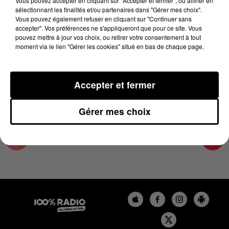
Vous pouvez accepter en cliquant sur "Accepter et fermer", ou affiner en
21 juin 2024 - 2 min 22 sec
sélectionnant les finalités et/ou partenaires dans "Gérer mes choix".
Vous pouvez également refuser en cliquant sur "Continuer sans
LES INFOS DU COMMINGES DU 21/06/2024 À
accepter". Vos préférences ne s'appliqueront que pour ce site. Vous
11H01
pouvez mettre à jour vos choix, ou retirer votre consentement à tout
moment via le lien "Gérer les cookies" situé en bas de chaque page.
Podcast infos du Comminges
Accepter et fermer
Gérer mes choix