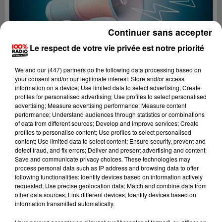
Continuer sans accepter
Le respect de votre vie privée est notre priorité
We and
our (447) partners
do the following data processing based on
your consent and/or our legitimate interest: Store and/or access
information on a device; Use limited data to select advertising; Create
profiles for personalised advertising; Use profiles to select personalised
advertising; Measure advertising performance; Measure content
performance; Understand audiences through statistics or combinations
of data from different sources; Develop and improve services; Create
profiles to personalise content; Use profiles to select personalised
content; Use limited data to select content; Ensure security, prevent and
Lecture (2 min 22 sec)
detect fraud, and fix errors; Deliver and present advertising and content;
Save and communicate privacy choices. These technologies may
process personal data such as IP address and browsing data to offer
following functionalities: Identify devices based on information actively
requested; Use precise geolocation data; Match and combine data from
100%
other data sources; Link different devices; Identify devices based on
information transmitted automatically.
100% Radio les infos du Comminges