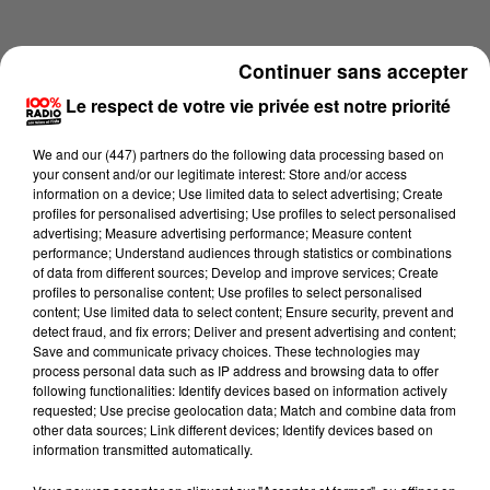
Continuer sans accepter
Le respect de votre vie privée est notre priorité
We and
our (447) partners
do the following data processing based on
your consent and/or our legitimate interest: Store and/or access
information on a device; Use limited data to select advertising; Create
profiles for personalised advertising; Use profiles to select personalised
advertising; Measure advertising performance; Measure content
performance; Understand audiences through statistics or combinations
of data from different sources; Develop and improve services; Create
profiles to personalise content; Use profiles to select personalised
content; Use limited data to select content; Ensure security, prevent and
Lecture (3 min 14 sec)
detect fraud, and fix errors; Deliver and present advertising and content;
Save and communicate privacy choices. These technologies may
process personal data such as IP address and browsing data to offer
following functionalities: Identify devices based on information actively
requested; Use precise geolocation data; Match and combine data from
100%
other data sources; Link different devices; Identify devices based on
information transmitted automatically.
100% Radio les infos du Comminges