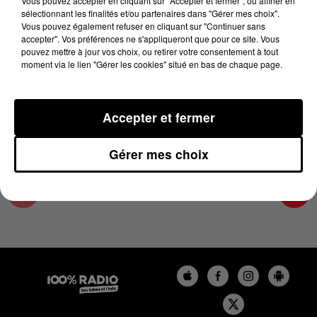
Vous pouvez accepter en cliquant sur "Accepter et fermer", ou affiner en
21 mai 2025 - 3 min 14 sec
sélectionnant les finalités et/ou partenaires dans "Gérer mes choix".
Vous pouvez également refuser en cliquant sur "Continuer sans
LES INFOS DU COMMINGES DU 21/05/2025 À
accepter". Vos préférences ne s'appliqueront que pour ce site. Vous
12H00
pouvez mettre à jour vos choix, ou retirer votre consentement à tout
moment via le lien "Gérer les cookies" situé en bas de chaque page.
Podcast infos du Comminges
Accepter et fermer
Gérer mes choix