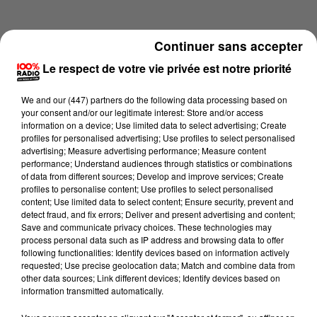
Continuer sans accepter
Le respect de votre vie privée est notre priorité
We and
our (447) partners
do the following data processing based on
your consent and/or our legitimate interest: Store and/or access
information on a device; Use limited data to select advertising; Create
profiles for personalised advertising; Use profiles to select personalised
advertising; Measure advertising performance; Measure content
performance; Understand audiences through statistics or combinations
of data from different sources; Develop and improve services; Create
profiles to personalise content; Use profiles to select personalised
content; Use limited data to select content; Ensure security, prevent and
Lecture (4 min 5 sec)
detect fraud, and fix errors; Deliver and present advertising and content;
Save and communicate privacy choices. These technologies may
process personal data such as IP address and browsing data to offer
following functionalities: Identify devices based on information actively
requested; Use precise geolocation data; Match and combine data from
100%
other data sources; Link different devices; Identify devices based on
information transmitted automatically.
100% Radio les infos du Comminges