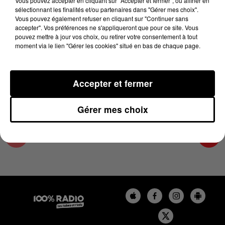
Vous pouvez accepter en cliquant sur "Accepter et fermer", ou affiner en
21 janvier 2025 - 4 min 5 sec
sélectionnant les finalités et/ou partenaires dans "Gérer mes choix".
Vous pouvez également refuser en cliquant sur "Continuer sans
LES INFOS DU COMMINGES DU 21/01/2025 À
accepter". Vos préférences ne s'appliqueront que pour ce site. Vous
08H30
pouvez mettre à jour vos choix, ou retirer votre consentement à tout
moment via le lien "Gérer les cookies" situé en bas de chaque page.
Podcast infos du Comminges
Accepter et fermer
Gérer mes choix