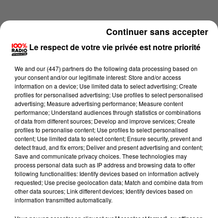
Continuer sans accepter
Le respect de votre vie privée est notre priorité
We and
our (447) partners
do the following data processing based on
your consent and/or our legitimate interest: Store and/or access
information on a device; Use limited data to select advertising; Create
profiles for personalised advertising; Use profiles to select personalised
advertising; Measure advertising performance; Measure content
performance; Understand audiences through statistics or combinations
of data from different sources; Develop and improve services; Create
profiles to personalise content; Use profiles to select personalised
content; Use limited data to select content; Ensure security, prevent and
Lecture (3 min 57 sec)
detect fraud, and fix errors; Deliver and present advertising and content;
Save and communicate privacy choices. These technologies may
process personal data such as IP address and browsing data to offer
following functionalities: Identify devices based on information actively
requested; Use precise geolocation data; Match and combine data from
100%
other data sources; Link different devices; Identify devices based on
information transmitted automatically.
100% Radio les infos du Comminges