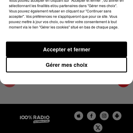
Vous pouvez accepter en cliquant sur "Accepter et fermer", ou affiner en
20 août 2025 - 3 min 57 sec
sélectionnant les finalités et/ou partenaires dans "Gérer mes choix".
Vous pouvez également refuser en cliquant sur "Continuer sans
LES INFOS DU COMMINGES DU 20/08/2025 À
accepter". Vos préférences ne s'appliqueront que pour ce site. Vous
17H00
pouvez mettre à jour vos choix, ou retirer votre consentement à tout
moment via le lien "Gérer les cookies" situé en bas de chaque page.
Podcast infos du Comminges
Accepter et fermer
Gérer mes choix