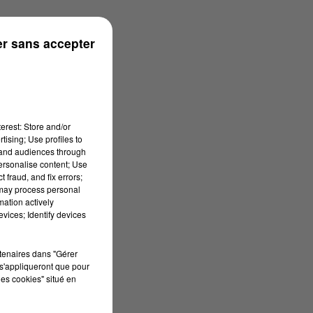
s
r sans accepter
erest: Store and/or
tising; Use profiles to
tand audiences through
personalise content; Use
 fraud, and fix errors;
 may process personal
mation actively
vices; Identify devices
rtenaires dans "Gérer
s'appliqueront que pour
les cookies" situé en