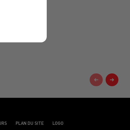
URS
PLAN DU SITE
LOGO