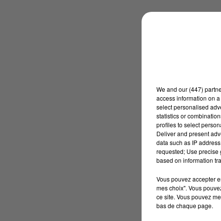
We and
our (447) partn
access information on a 
select personalised ad
statistics or combinatio
profiles to select person
Deliver and present adv
data such as IP address 
requested; Use precise g
based on information tra
Vous pouvez accepter en 
mes choix". Vous pouvez
ce site. Vous pouvez met
bas de chaque page.