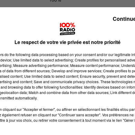
100% Radio les infos du Comminge
Continue
Le respect de votre vie privée est notre priorité
ers
do the following data processing based on your consent and/or our legitimate int
device; Use limited data to select advertising; Create profiles for personalised adver
vertising; Measure advertising performance; Measure content performance; Unders
ns of data from different sources; Develop and improve services; Create profiles to 
alised content; Use limited data to select content; Ensure security, prevent and detect
ertising and content; Save and communicate privacy choices. These technologies
and browsing data to offer following functionalities: Identify devices based on infor
eolocation data; Match and combine data from other data sources; Link different de
nsmitted automatically.
cliquant sur "Accepter et fermer", ou affiner en sélectionnant les finalités et/ou pa
 également refuser en cliquant sur "Continuer sans accepter". Vos préférences ne 
tre à jour vos choix, ou retirer votre consentement à tout moment via le lien "Gérer 