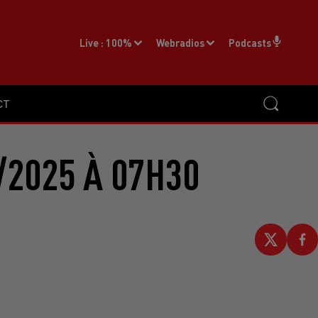
Live :
100%
Webradios
Podcasts
CT
/2025 À 07H30