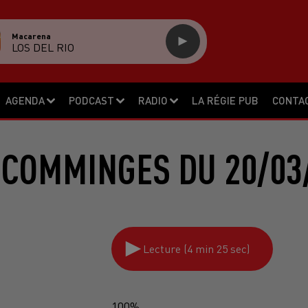
Macarena
LOS DEL RIO
AGENDA
PODCAST
RADIO
LA RÉGIE PUB
CONTA
 COMMINGES DU 20/03
Lecture (4 min 25 sec)
100%