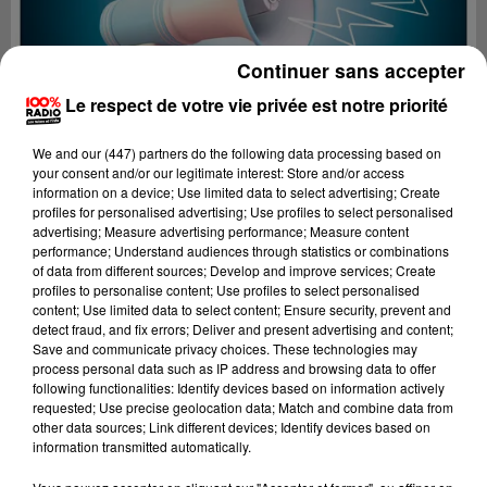
Continuer sans accepter
Le respect de votre vie privée est notre priorité
We and
our (447) partners
do the following data processing based on
your consent and/or our legitimate interest: Store and/or access
information on a device; Use limited data to select advertising; Create
profiles for personalised advertising; Use profiles to select personalised
advertising; Measure advertising performance; Measure content
performance; Understand audiences through statistics or combinations
of data from different sources; Develop and improve services; Create
profiles to personalise content; Use profiles to select personalised
content; Use limited data to select content; Ensure security, prevent and
Lecture (2 min 22 sec)
detect fraud, and fix errors; Deliver and present advertising and content;
Save and communicate privacy choices. These technologies may
process personal data such as IP address and browsing data to offer
following functionalities: Identify devices based on information actively
requested; Use precise geolocation data; Match and combine data from
100%
other data sources; Link different devices; Identify devices based on
information transmitted automatically.
100% Radio les infos du Comminges