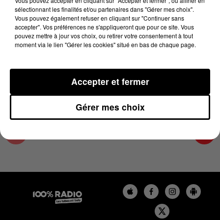
Vous pouvez accepter en cliquant sur "Accepter et fermer", ou affiner en
19 novembre 2024 - 2 min 22 sec
sélectionnant les finalités et/ou partenaires dans "Gérer mes choix".
Vous pouvez également refuser en cliquant sur "Continuer sans
LES INFOS DU COMMINGES DU 19/11/2024 À
accepter". Vos préférences ne s'appliqueront que pour ce site. Vous
10H00
pouvez mettre à jour vos choix, ou retirer votre consentement à tout
moment via le lien "Gérer les cookies" situé en bas de chaque page.
Podcast infos du Comminges
Accepter et fermer
Gérer mes choix