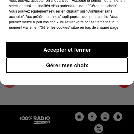
Vous pouvez accepter en cliquant sur "Accepter et fermer", ou affiner en
19 juin 2024 - 2 min 22 sec
sélectionnant les finalités et/ou partenaires dans "Gérer mes choix".
Vous pouvez également refuser en cliquant sur "Continuer sans
LES INFOS DU COMMINGES DU 19/06/2024 À
accepter". Vos préférences ne s'appliqueront que pour ce site. Vous
10H00
pouvez mettre à jour vos choix, ou retirer votre consentement à tout
moment via le lien "Gérer les cookies" situé en bas de chaque page.
Podcast infos du Comminges
Accepter et fermer
Gérer mes choix