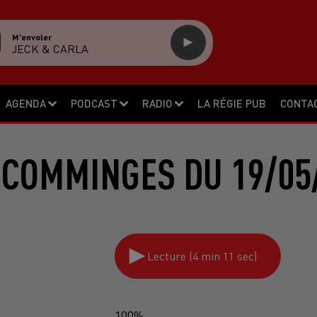
M'envoler
JECK & CARLA
AGENDA
PODCAST
RADIO
LA RÉGIE PUB
CONTA
 COMMINGES DU 19/05
Lecture (4 min 11 sec)
100%