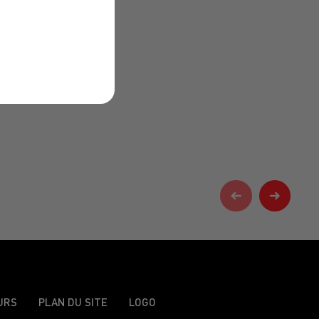
URS
PLAN DU SITE
LOGO