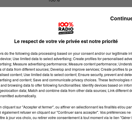
Les infos du Comminges du 19/05/2
Continue
Le respect de votre vie privée est notre priorité
ers
do the following data processing based on your consent and/or our legitimate int
device; Use limited data to select advertising; Create profiles for personalised adver
vertising; Measure advertising performance; Measure content performance; Unders
ns of data from different sources; Develop and improve services; Create profiles to 
alised content; Use limited data to select content; Ensure security, prevent and detect
ertising and content; Save and communicate privacy choices. These technologies
and browsing data to offer following functionalities: Identify devices based on infor
eolocation data; Match and combine data from other data sources; Link different de
nsmitted automatically.
cliquant sur "Accepter et fermer", ou affiner en sélectionnant les finalités et/ou pa
 également refuser en cliquant sur "Continuer sans accepter". Vos préférences ne 
tre à jour vos choix, ou retirer votre consentement à tout moment via le lien "Gérer 