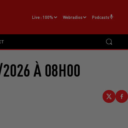
Live :
100%
Webradios
Podcasts
CT
/2026 À 08H00