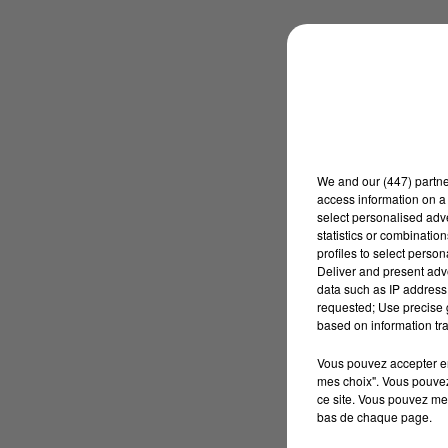
We and
our (447) partn
access information on a 
select personalised ad
statistics or combinatio
profiles to select person
Deliver and present adv
data such as IP address 
requested; Use precise g
based on information tra
Vous pouvez accepter en 
mes choix". Vous pouvez
ce site. Vous pouvez met
bas de chaque page.