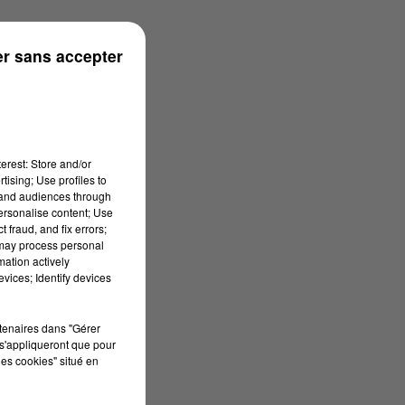
026 à 08h00
r sans accepter
erest: Store and/or
tising; Use profiles to
tand audiences through
personalise content; Use
 fraud, and fix errors;
 may process personal
mation actively
vices; Identify devices
rtenaires dans "Gérer
s'appliqueront que pour
les cookies" situé en