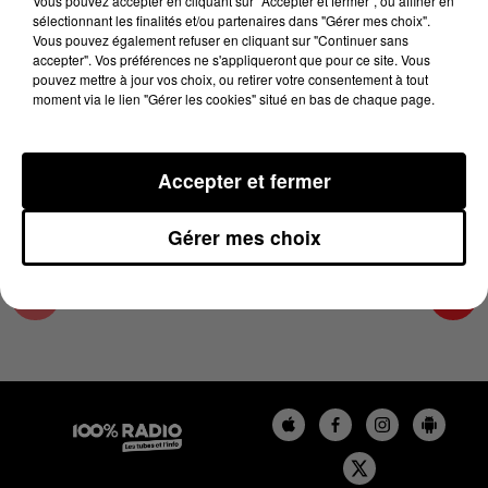
Vous pouvez accepter en cliquant sur "Accepter et fermer", ou affiner en
18 juin 2024 - 2 min 23 sec
sélectionnant les finalités et/ou partenaires dans "Gérer mes choix".
Vous pouvez également refuser en cliquant sur "Continuer sans
LES INFOS DU COMMINGES DU 18/06/2024 À
accepter". Vos préférences ne s'appliqueront que pour ce site. Vous
14H00
pouvez mettre à jour vos choix, ou retirer votre consentement à tout
moment via le lien "Gérer les cookies" situé en bas de chaque page.
Podcast infos du Comminges
Accepter et fermer
Gérer mes choix