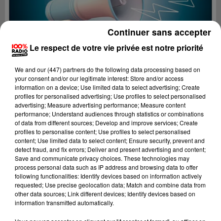
Continuer sans accepter
Le respect de votre vie privée est notre priorité
We and
our (447) partners
do the following data processing based on
your consent and/or our legitimate interest: Store and/or access
information on a device; Use limited data to select advertising; Create
profiles for personalised advertising; Use profiles to select personalised
advertising; Measure advertising performance; Measure content
performance; Understand audiences through statistics or combinations
of data from different sources; Develop and improve services; Create
profiles to personalise content; Use profiles to select personalised
content; Use limited data to select content; Ensure security, prevent and
Lecture (2 min 23 sec)
detect fraud, and fix errors; Deliver and present advertising and content;
Save and communicate privacy choices. These technologies may
process personal data such as IP address and browsing data to offer
following functionalities: Identify devices based on information actively
requested; Use precise geolocation data; Match and combine data from
100%
other data sources; Link different devices; Identify devices based on
information transmitted automatically.
100% Radio les infos du Comminges