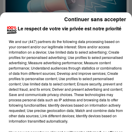
Continuer sans accepter
Le respect de votre vie privée est notre priorité
We and
our (447) partners
do the following data processing based on
your consent and/or our legitimate interest: Store and/or access
information on a device; Use limited data to select advertising; Create
profiles for personalised advertising; Use profiles to select personalised
advertising; Measure advertising performance; Measure content
performance; Understand audiences through statistics or combinations
of data from different sources; Develop and improve services; Create
profiles to personalise content; Use profiles to select personalised
content; Use limited data to select content; Ensure security, prevent and
Lecture (2 min 22 sec)
detect fraud, and fix errors; Deliver and present advertising and content;
Save and communicate privacy choices. These technologies may
process personal data such as IP address and browsing data to offer
following functionalities: Identify devices based on information actively
requested; Use precise geolocation data; Match and combine data from
100%
other data sources; Link different devices; Identify devices based on
information transmitted automatically.
100% Radio les infos du Comminges