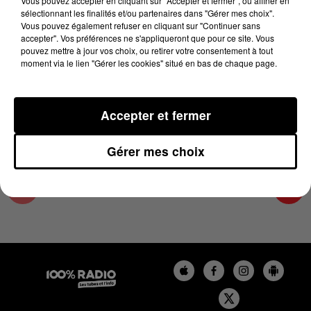
Vous pouvez accepter en cliquant sur "Accepter et fermer", ou affiner en
18 juin 2024 - 2 min 22 sec
sélectionnant les finalités et/ou partenaires dans "Gérer mes choix".
Vous pouvez également refuser en cliquant sur "Continuer sans
LES INFOS DU COMMINGES DU 18/06/2024 À
accepter". Vos préférences ne s'appliqueront que pour ce site. Vous
11H00
pouvez mettre à jour vos choix, ou retirer votre consentement à tout
moment via le lien "Gérer les cookies" situé en bas de chaque page.
Podcast infos du Comminges
Accepter et fermer
Gérer mes choix