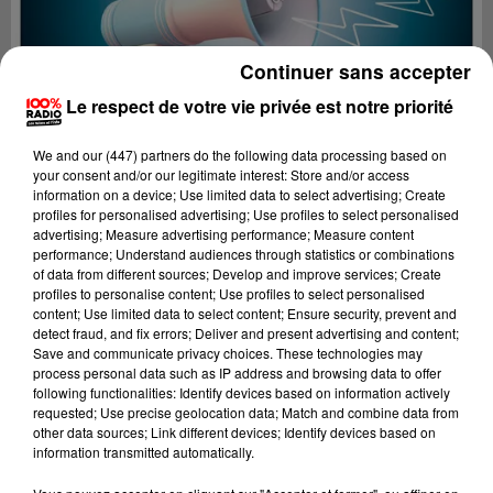
Continuer sans accepter
Le respect de votre vie privée est notre priorité
We and
our (447) partners
do the following data processing based on
your consent and/or our legitimate interest: Store and/or access
information on a device; Use limited data to select advertising; Create
profiles for personalised advertising; Use profiles to select personalised
advertising; Measure advertising performance; Measure content
performance; Understand audiences through statistics or combinations
of data from different sources; Develop and improve services; Create
profiles to personalise content; Use profiles to select personalised
content; Use limited data to select content; Ensure security, prevent and
Lecture (2 min 22 sec)
detect fraud, and fix errors; Deliver and present advertising and content;
Save and communicate privacy choices. These technologies may
process personal data such as IP address and browsing data to offer
following functionalities: Identify devices based on information actively
requested; Use precise geolocation data; Match and combine data from
100%
other data sources; Link different devices; Identify devices based on
information transmitted automatically.
100% Radio les infos du Comminges