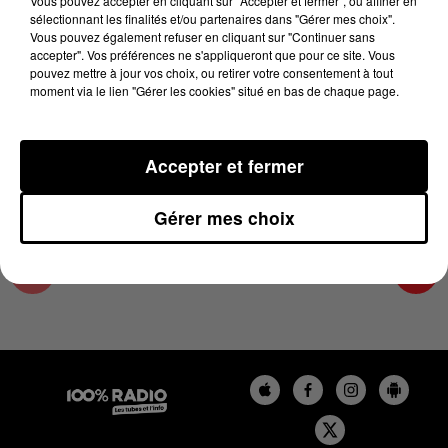
Vous pouvez accepter en cliquant sur "Accepter et fermer", ou affiner en
17 avril 2024 - 2 min 22 sec
sélectionnant les finalités et/ou partenaires dans "Gérer mes choix".
Vous pouvez également refuser en cliquant sur "Continuer sans
LES INFOS DU COMMINGES DU 17/04/2024 À
accepter". Vos préférences ne s'appliqueront que pour ce site. Vous
14H00
pouvez mettre à jour vos choix, ou retirer votre consentement à tout
moment via le lien "Gérer les cookies" situé en bas de chaque page.
Podcast infos du Comminges
Accepter et fermer
Gérer mes choix