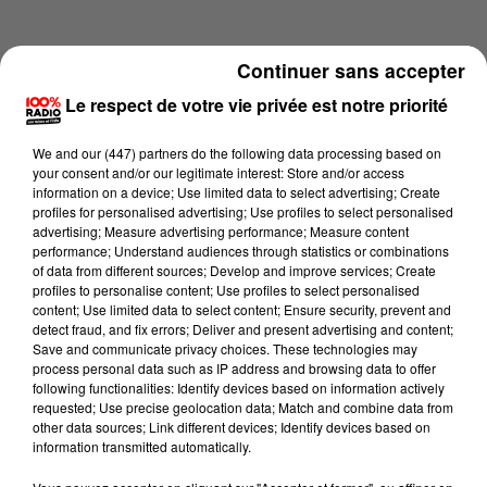
Continuer sans accepter
Le respect de votre vie privée est notre priorité
We and
our (447) partners
do the following data processing based on
your consent and/or our legitimate interest: Store and/or access
information on a device; Use limited data to select advertising; Create
profiles for personalised advertising; Use profiles to select personalised
advertising; Measure advertising performance; Measure content
performance; Understand audiences through statistics or combinations
of data from different sources; Develop and improve services; Create
profiles to personalise content; Use profiles to select personalised
content; Use limited data to select content; Ensure security, prevent and
Lecture (2 min 14 sec)
detect fraud, and fix errors; Deliver and present advertising and content;
Save and communicate privacy choices. These technologies may
process personal data such as IP address and browsing data to offer
following functionalities: Identify devices based on information actively
requested; Use precise geolocation data; Match and combine data from
100%
other data sources; Link different devices; Identify devices based on
information transmitted automatically.
100% Radio les infos du Comminges