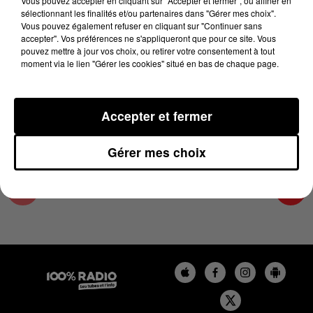
Vous pouvez accepter en cliquant sur "Accepter et fermer", ou affiner en
17 janvier 2025 - 2 min 14 sec
sélectionnant les finalités et/ou partenaires dans "Gérer mes choix".
Vous pouvez également refuser en cliquant sur "Continuer sans
LES INFOS DU COMMINGES DU 17/01/2025 À
accepter". Vos préférences ne s'appliqueront que pour ce site. Vous
12H00
pouvez mettre à jour vos choix, ou retirer votre consentement à tout
moment via le lien "Gérer les cookies" situé en bas de chaque page.
Podcast infos du Comminges
Accepter et fermer
Gérer mes choix