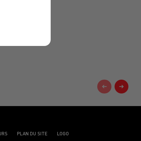
URS
PLAN DU SITE
LOGO