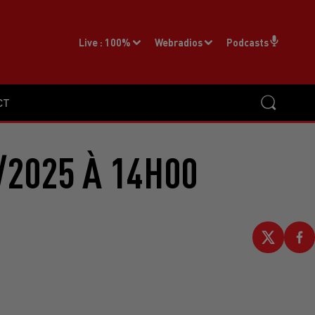
Live :
100%
Webradios
Podcasts
CT
/2025 À 14H00