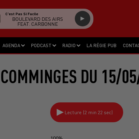
C'est Pas Si Facile
BOULEVARD DES AIRS
FEAT. CARBONNE
AGENDA
PODCAST
RADIO
LA RÉGIE PUB
CONTA
 COMMINGES DU 15/05
Lecture (2 min 22 sec)
100%