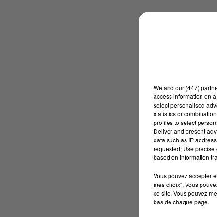
We and
our (447) partn
access information on a 
select personalised ad
statistics or combinatio
profiles to select person
Deliver and present adv
data such as IP address 
requested; Use precise g
based on information tra
Vous pouvez accepter en 
mes choix". Vous pouvez
ce site. Vous pouvez met
bas de chaque page.