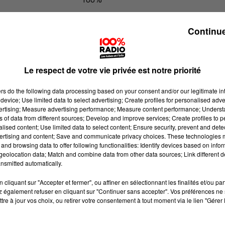
100% Radio les infos du Comminge
Continue
Le respect de votre vie privée est notre priorité
ers
do the following data processing based on your consent and/or our legitimate int
device; Use limited data to select advertising; Create profiles for personalised adver
vertising; Measure advertising performance; Measure content performance; Unders
ns of data from different sources; Develop and improve services; Create profiles to 
alised content; Use limited data to select content; Ensure security, prevent and detect
ertising and content; Save and communicate privacy choices. These technologies
and browsing data to offer following functionalities: Identify devices based on infor
eolocation data; Match and combine data from other data sources; Link different de
nsmitted automatically.
cliquant sur "Accepter et fermer", ou affiner en sélectionnant les finalités et/ou pa
 également refuser en cliquant sur "Continuer sans accepter". Vos préférences ne 
tre à jour vos choix, ou retirer votre consentement à tout moment via le lien "Gérer 