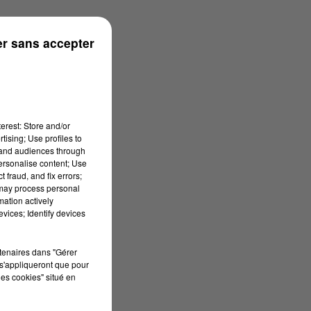
s
r sans accepter
erest: Store and/or
tising; Use profiles to
tand audiences through
personalise content; Use
 fraud, and fix errors;
 may process personal
mation actively
vices; Identify devices
rtenaires dans "Gérer
s'appliqueront que pour
les cookies" situé en