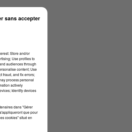
s
r sans accepter
erest: Store and/or
tising; Use profiles to
tand audiences through
personalise content; Use
 fraud, and fix errors;
 may process personal
mation actively
vices; Identify devices
rtenaires dans "Gérer
s'appliqueront que pour
les cookies" situé en