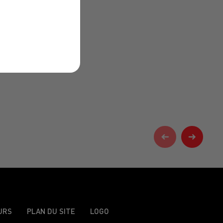
URS
PLAN DU SITE
LOGO