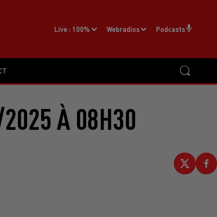
Live :
100%
Webradios
Podcasts
CT
/2025 À 08H30