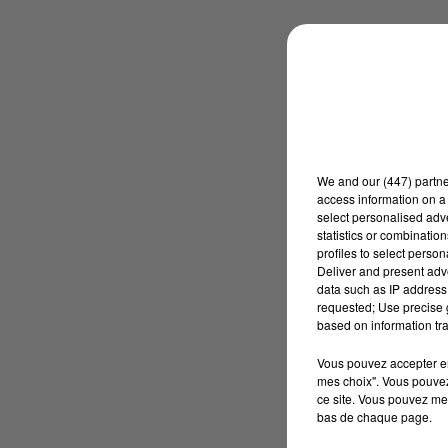
We and
our (447) partn
access information on a 
select personalised ad
statistics or combinatio
profiles to select person
Deliver and present adv
data such as IP address 
requested; Use precise g
based on information tra
Vous pouvez accepter en 
mes choix". Vous pouvez
ce site. Vous pouvez met
bas de chaque page.