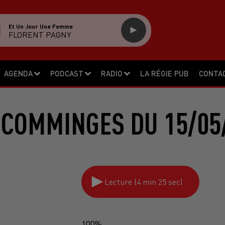
Et Un Jour Une Femme
FLORENT PAGNY
AGENDA
PODCAST
RADIO
LA RÉGIE PUB
CONTA
 COMMINGES DU 15/05
Lecture (4 min 25 sec)
100%