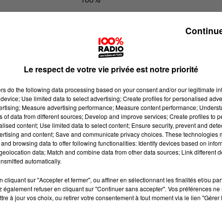
100% Radio les infos du Comminge
Continue
Le respect de votre vie privée est notre priorité
ers
do the following data processing based on your consent and/or our legitimate int
device; Use limited data to select advertising; Create profiles for personalised adver
vertising; Measure advertising performance; Measure content performance; Unders
ns of data from different sources; Develop and improve services; Create profiles to 
alised content; Use limited data to select content; Ensure security, prevent and detect
ertising and content; Save and communicate privacy choices. These technologies
and browsing data to offer following functionalities: Identify devices based on infor
eolocation data; Match and combine data from other data sources; Link different de
nsmitted automatically.
cliquant sur "Accepter et fermer", ou affiner en sélectionnant les finalités et/ou pa
 également refuser en cliquant sur "Continuer sans accepter". Vos préférences ne 
tre à jour vos choix, ou retirer votre consentement à tout moment via le lien "Gérer 