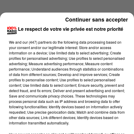
Continuer sans accepter
Le respect de votre vie privée est notre priorité
We and
our (447) partners
do the following data processing based on
your consent and/or our legitimate interest: Store and/or access
information on a device; Use limited data to select advertising; Create
profiles for personalised advertising; Use profiles to select personalised
advertising; Measure advertising performance; Measure content
performance; Understand audiences through statistics or combinations
of data from different sources; Develop and improve services; Create
profiles to personalise content; Use profiles to select personalised
content; Use limited data to select content; Ensure security, prevent and
Lecture (4 min 13 sec)
detect fraud, and fix errors; Deliver and present advertising and content;
Save and communicate privacy choices. These technologies may
process personal data such as IP address and browsing data to offer
following functionalities: Identify devices based on information actively
requested; Use precise geolocation data; Match and combine data from
100%
other data sources; Link different devices; Identify devices based on
information transmitted automatically.
100% Radio les infos du Comminges