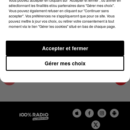
Vous pouvez accepter en cliquant sur "Accepter et fermer", ou affiner en
15 mai 2025 - 4 min 13 sec
sélectionnant les finalités et/ou partenaires dans "Gérer mes choix".
Vous pouvez également refuser en cliquant sur "Continuer sans
LES INFOS DU COMMINGES DU 15/05/2025 À
accepter". Vos préférences ne s'appliqueront que pour ce site. Vous
06H58
pouvez mettre à jour vos choix, ou retirer votre consentement à tout
moment via le lien "Gérer les cookies" situé en bas de chaque page.
Podcast infos du Comminges
Accepter et fermer
Gérer mes choix