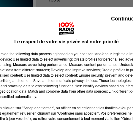
100% Radio les infos du Comminge
Continue
Le respect de votre vie privée est notre priorité
ers
do the following data processing based on your consent and/or our legitimate int
device; Use limited data to select advertising; Create profiles for personalised adver
vertising; Measure advertising performance; Measure content performance; Unders
ns of data from different sources; Develop and improve services; Create profiles to 
alised content; Use limited data to select content; Ensure security, prevent and detect
ertising and content; Save and communicate privacy choices. These technologies
and browsing data to offer following functionalities: Identify devices based on infor
eolocation data; Match and combine data from other data sources; Link different de
nsmitted automatically.
cliquant sur "Accepter et fermer", ou affiner en sélectionnant les finalités et/ou pa
 également refuser en cliquant sur "Continuer sans accepter". Vos préférences ne 
tre à jour vos choix, ou retirer votre consentement à tout moment via le lien "Gérer 