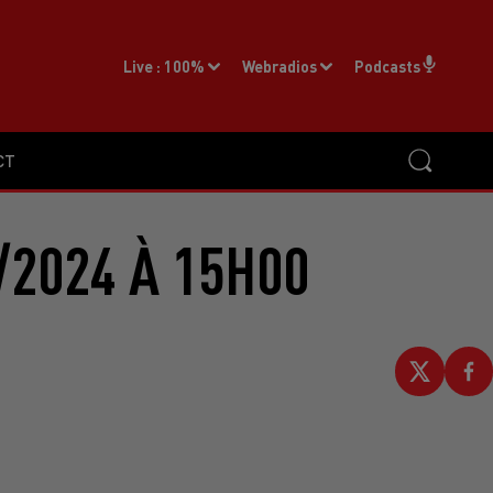
Live :
100%
Webradios
Podcasts
CT
/2024 À 15H00