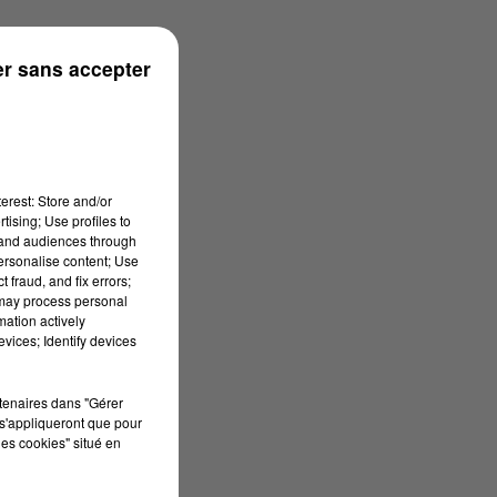
s
r sans accepter
erest: Store and/or
tising; Use profiles to
tand audiences through
personalise content; Use
 fraud, and fix errors;
 may process personal
mation actively
vices; Identify devices
rtenaires dans "Gérer
s'appliqueront que pour
les cookies" situé en