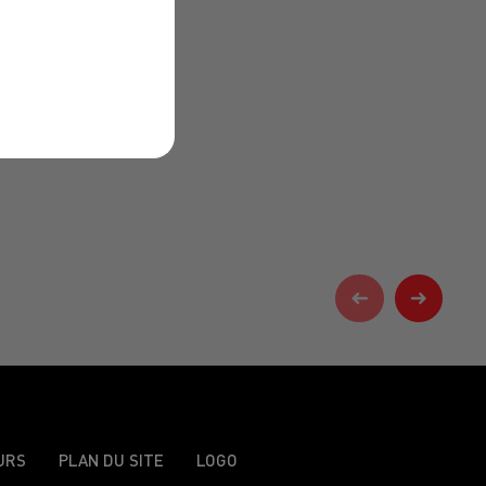
URS
PLAN DU SITE
LOGO