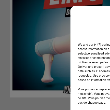
We and
our (447) partn
access information on a 
select personalised ad
statistics or combinatio
profiles to select person
Deliver and present adv
data such as IP address 
requested; Use precise g
based on information tra
Vous pouvez accepter en 
mes choix". Vous pouvez
ce site. Vous pouvez met
bas de chaque page.