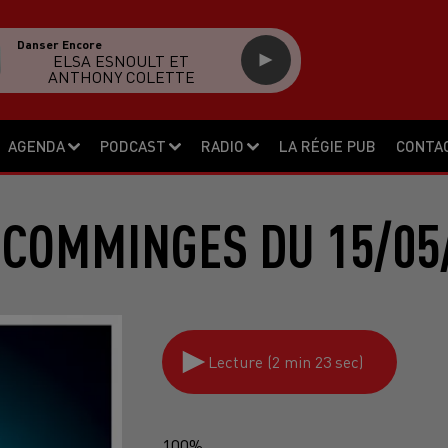
Danser Encore
ELSA ESNOULT ET
ANTHONY COLETTE
AGENDA
PODCAST
RADIO
LA RÉGIE PUB
CONTA
 COMMINGES DU 15/05
Lecture (2 min 23 sec)
100%