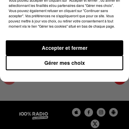
Vous pouvez accepter en cliquant sur "Accepter et fermer", ou affiner en
15 avril 2025 - 4 min 13 sec
sélectionnant les finalités et/ou partenaires dans "Gérer mes choix".
Vous pouvez également refuser en cliquant sur "Continuer sans
LES INFOS DU COMMINGES DU 15/04/2025 À
accepter". Vos préférences ne s'appliqueront que pour ce site. Vous
09H00
pouvez mettre à jour vos choix, ou retirer votre consentement à tout
moment via le lien "Gérer les cookies" situé en bas de chaque page.
Podcast infos du Comminges
Accepter et fermer
Gérer mes choix