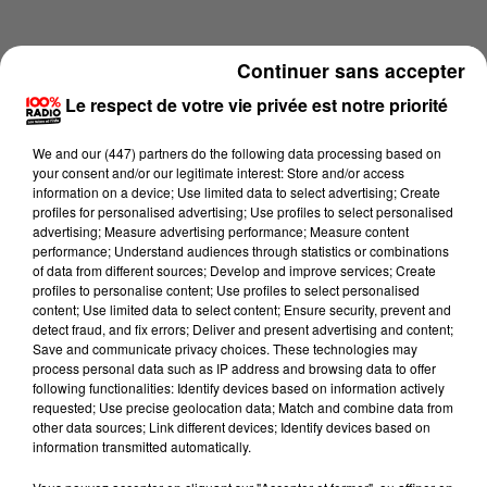
Continuer sans accepter
Le respect de votre vie privée est notre priorité
We and
our (447) partners
do the following data processing based on
your consent and/or our legitimate interest: Store and/or access
information on a device; Use limited data to select advertising; Create
profiles for personalised advertising; Use profiles to select personalised
advertising; Measure advertising performance; Measure content
performance; Understand audiences through statistics or combinations
of data from different sources; Develop and improve services; Create
profiles to personalise content; Use profiles to select personalised
content; Use limited data to select content; Ensure security, prevent and
Lecture (4 min 13 sec)
detect fraud, and fix errors; Deliver and present advertising and content;
Save and communicate privacy choices. These technologies may
process personal data such as IP address and browsing data to offer
following functionalities: Identify devices based on information actively
requested; Use precise geolocation data; Match and combine data from
100%
other data sources; Link different devices; Identify devices based on
information transmitted automatically.
100% Radio les infos du Comminges