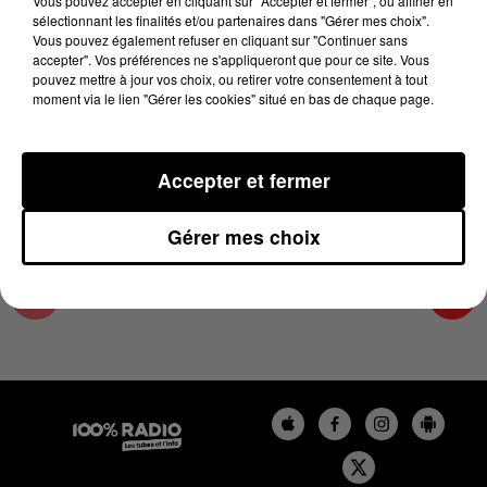
Vous pouvez accepter en cliquant sur "Accepter et fermer", ou affiner en
14 novembre 2024 - 2 min 29 sec
sélectionnant les finalités et/ou partenaires dans "Gérer mes choix".
Vous pouvez également refuser en cliquant sur "Continuer sans
LES INFOS DU COMMINGES DU 14/11/2024 À
accepter". Vos préférences ne s'appliqueront que pour ce site. Vous
14H00
pouvez mettre à jour vos choix, ou retirer votre consentement à tout
moment via le lien "Gérer les cookies" situé en bas de chaque page.
Podcast infos du Comminges
Accepter et fermer
Gérer mes choix