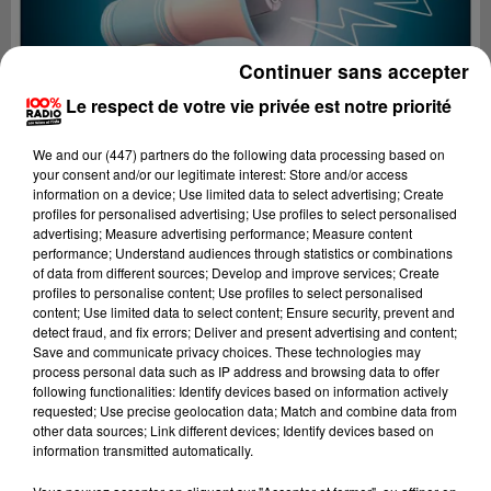
Continuer sans accepter
Le respect de votre vie privée est notre priorité
We and
our (447) partners
do the following data processing based on
your consent and/or our legitimate interest: Store and/or access
information on a device; Use limited data to select advertising; Create
profiles for personalised advertising; Use profiles to select personalised
advertising; Measure advertising performance; Measure content
performance; Understand audiences through statistics or combinations
of data from different sources; Develop and improve services; Create
profiles to personalise content; Use profiles to select personalised
content; Use limited data to select content; Ensure security, prevent and
Lecture (2 min 29 sec)
detect fraud, and fix errors; Deliver and present advertising and content;
Save and communicate privacy choices. These technologies may
process personal data such as IP address and browsing data to offer
following functionalities: Identify devices based on information actively
requested; Use precise geolocation data; Match and combine data from
100%
other data sources; Link different devices; Identify devices based on
information transmitted automatically.
100% Radio les infos du Comminges