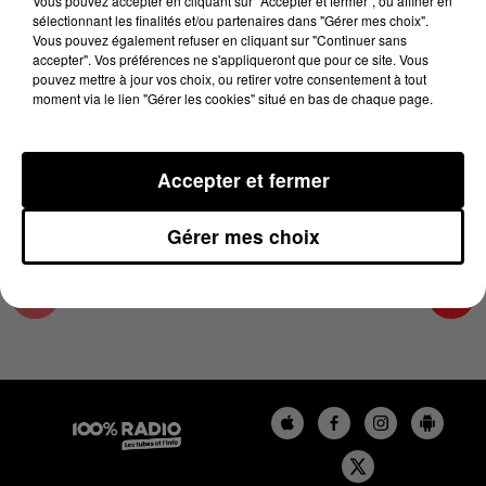
Vous pouvez accepter en cliquant sur "Accepter et fermer", ou affiner en
14 novembre 2023 - 3 min 21 sec
sélectionnant les finalités et/ou partenaires dans "Gérer mes choix".
Vous pouvez également refuser en cliquant sur "Continuer sans
LES INFOS DU COMMINGES DU 14/11/2023 À
accepter". Vos préférences ne s'appliqueront que pour ce site. Vous
12H01
pouvez mettre à jour vos choix, ou retirer votre consentement à tout
moment via le lien "Gérer les cookies" situé en bas de chaque page.
Podcast infos du Comminges
Accepter et fermer
Gérer mes choix