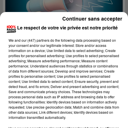
Continuer sans accepter
Le respect de votre vie privée est notre priorité
We and
our (447) partners
do the following data processing based on
your consent and/or our legitimate interest: Store and/or access
information on a device; Use limited data to select advertising; Create
profiles for personalised advertising; Use profiles to select personalised
advertising; Measure advertising performance; Measure content
performance; Understand audiences through statistics or combinations
of data from different sources; Develop and improve services; Create
profiles to personalise content; Use profiles to select personalised
content; Use limited data to select content; Ensure security, prevent and
Lecture (3 min 21 sec)
detect fraud, and fix errors; Deliver and present advertising and content;
Save and communicate privacy choices. These technologies may
process personal data such as IP address and browsing data to offer
following functionalities: Identify devices based on information actively
requested; Use precise geolocation data; Match and combine data from
100%
other data sources; Link different devices; Identify devices based on
information transmitted automatically.
100% Radio les infos du Comminges