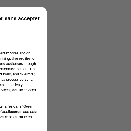
s
r sans accepter
erest: Store and/or
tising; Use profiles to
tand audiences through
personalise content; Use
 fraud, and fix errors;
 may process personal
mation actively
vices; Identify devices
rtenaires dans "Gérer
s'appliqueront que pour
les cookies" situé en