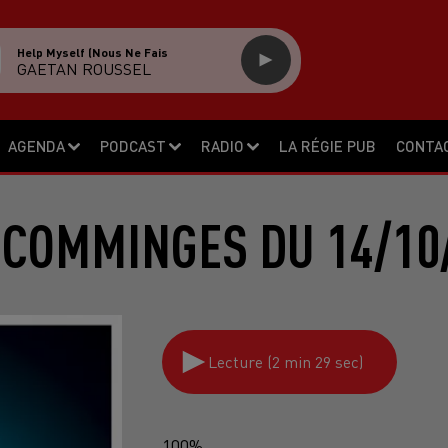
Help Myself (nous Ne Fais
GAETAN ROUSSEL
AGENDA
PODCAST
RADIO
LA RÉGIE PUB
CONTA
 COMMINGES DU 14/10
Lecture (2 min 29 sec)
100%