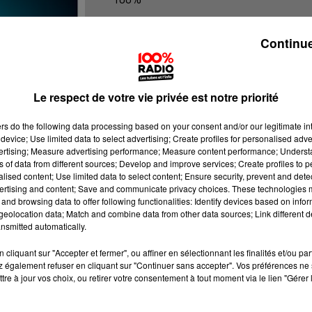
100% Radio les infos du Comminge
Continue
Le respect de votre vie privée est notre priorité
ers
do the following data processing based on your consent and/or our legitimate int
device; Use limited data to select advertising; Create profiles for personalised adver
vertising; Measure advertising performance; Measure content performance; Unders
ns of data from different sources; Develop and improve services; Create profiles to 
alised content; Use limited data to select content; Ensure security, prevent and detect
ertising and content; Save and communicate privacy choices. These technologies
and browsing data to offer following functionalities: Identify devices based on infor
eolocation data; Match and combine data from other data sources; Link different de
nsmitted automatically.
cliquant sur "Accepter et fermer", ou affiner en sélectionnant les finalités et/ou pa
 également refuser en cliquant sur "Continuer sans accepter". Vos préférences ne 
tre à jour vos choix, ou retirer votre consentement à tout moment via le lien "Gérer 