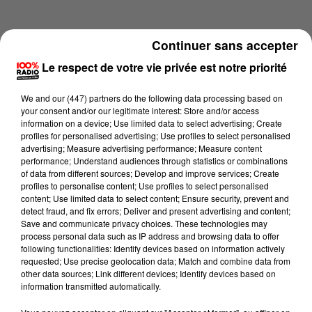
Continuer sans accepter
Le respect de votre vie privée est notre priorité
We and
our (447) partners
do the following data processing based on
your consent and/or our legitimate interest: Store and/or access
information on a device; Use limited data to select advertising; Create
profiles for personalised advertising; Use profiles to select personalised
advertising; Measure advertising performance; Measure content
performance; Understand audiences through statistics or combinations
of data from different sources; Develop and improve services; Create
profiles to personalise content; Use profiles to select personalised
content; Use limited data to select content; Ensure security, prevent and
Lecture (2 min 15 sec)
detect fraud, and fix errors; Deliver and present advertising and content;
Save and communicate privacy choices. These technologies may
process personal data such as IP address and browsing data to offer
following functionalities: Identify devices based on information actively
requested; Use precise geolocation data; Match and combine data from
100%
other data sources; Link different devices; Identify devices based on
information transmitted automatically.
Les infos du Comminges du 14/06/2026 à 10h00