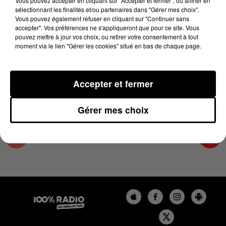
Vous pouvez accepter en cliquant sur "Accepter et fermer", ou affiner en
14 juin 2026 - 2 min 15 sec
sélectionnant les finalités et/ou partenaires dans "Gérer mes choix".
Vous pouvez également refuser en cliquant sur "Continuer sans
LES INFOS DU COMMINGES DU 14/06/2026 À
accepter". Vos préférences ne s'appliqueront que pour ce site. Vous
10H00
pouvez mettre à jour vos choix, ou retirer votre consentement à tout
moment via le lien "Gérer les cookies" situé en bas de chaque page.
Podcast infos du Comminges
Accepter et fermer
Gérer mes choix