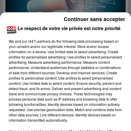
Continuer sans accepter
Le respect de votre vie privée est notre priorité
We and
our (447) partners
do the following data processing based on
your consent and/or our legitimate interest: Store and/or access
information on a device; Use limited data to select advertising; Create
profiles for personalised advertising; Use profiles to select personalised
advertising; Measure advertising performance; Measure content
performance; Understand audiences through statistics or combinations
of data from different sources; Develop and improve services; Create
profiles to personalise content; Use profiles to select personalised
content; Use limited data to select content; Ensure security, prevent and
Lecture (2 min 22 sec)
detect fraud, and fix errors; Deliver and present advertising and content;
Save and communicate privacy choices. These technologies may
process personal data such as IP address and browsing data to offer
following functionalities: Identify devices based on information actively
requested; Use precise geolocation data; Match and combine data from
100%
other data sources; Link different devices; Identify devices based on
information transmitted automatically.
100% Radio les infos du Comminges