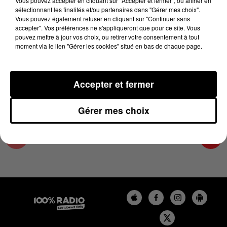
Vous pouvez accepter en cliquant sur "Accepter et fermer", ou affiner en
14 juin 2024 - 2 min 22 sec
sélectionnant les finalités et/ou partenaires dans "Gérer mes choix".
Vous pouvez également refuser en cliquant sur "Continuer sans
LES INFOS DU COMMINGES DU 14/06/2024 À
accepter". Vos préférences ne s'appliqueront que pour ce site. Vous
12H01
pouvez mettre à jour vos choix, ou retirer votre consentement à tout
moment via le lien "Gérer les cookies" situé en bas de chaque page.
Podcast infos du Comminges
Accepter et fermer
Gérer mes choix