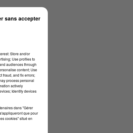
s
r sans accepter
erest: Store and/or
tising; Use profiles to
tand audiences through
personalise content; Use
 fraud, and fix errors;
 may process personal
mation actively
vices; Identify devices
rtenaires dans "Gérer
s'appliqueront que pour
les cookies" situé en