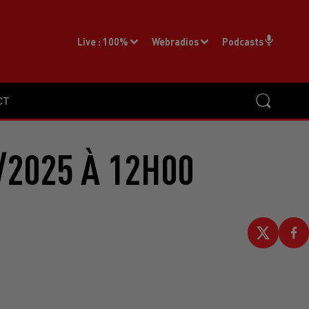
Live :
100%
Webradios
Podcasts
CT
/2025 À 12H00