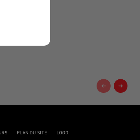
URS
PLAN DU SITE
LOGO