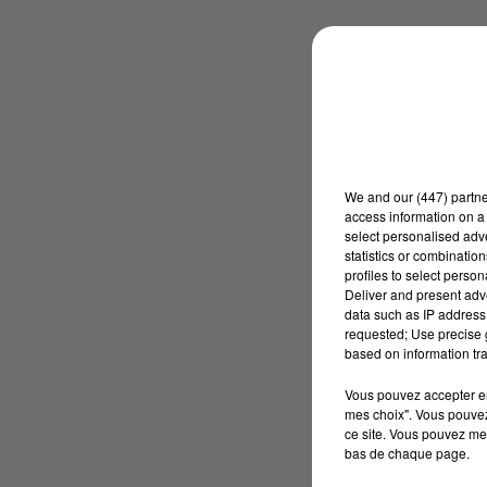
We and
our (447) partn
access information on a 
select personalised ad
statistics or combinatio
profiles to select person
Deliver and present adv
data such as IP address 
requested; Use precise g
based on information tra
Vous pouvez accepter en 
mes choix". Vous pouvez
ce site. Vous pouvez met
bas de chaque page.