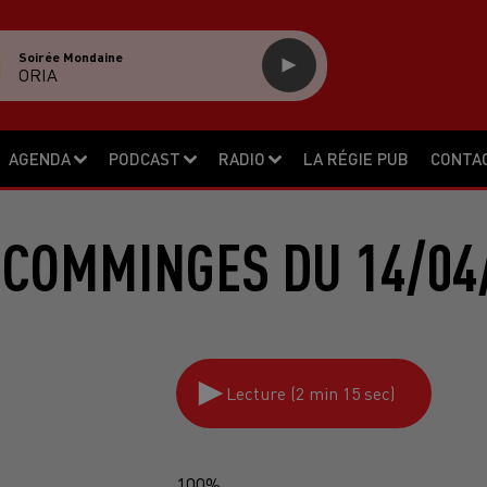
Soirée Mondaine
ORIA
AGENDA
PODCAST
RADIO
LA RÉGIE PUB
CONTA
 COMMINGES DU 14/04
Lecture (2 min 15 sec)
100%