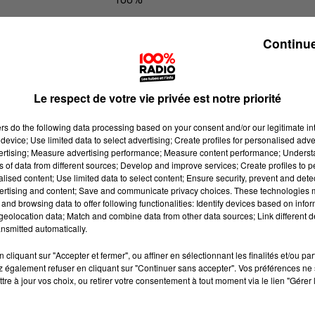
100% Radio les infos du Comminge
Continue
Le respect de votre vie privée est notre priorité
ers
do the following data processing based on your consent and/or our legitimate int
device; Use limited data to select advertising; Create profiles for personalised adver
vertising; Measure advertising performance; Measure content performance; Unders
ns of data from different sources; Develop and improve services; Create profiles to 
alised content; Use limited data to select content; Ensure security, prevent and detect
ertising and content; Save and communicate privacy choices. These technologies
and browsing data to offer following functionalities: Identify devices based on infor
eolocation data; Match and combine data from other data sources; Link different de
nsmitted automatically.
cliquant sur "Accepter et fermer", ou affiner en sélectionnant les finalités et/ou pa
 également refuser en cliquant sur "Continuer sans accepter". Vos préférences ne 
tre à jour vos choix, ou retirer votre consentement à tout moment via le lien "Gérer 