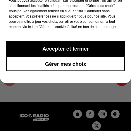
Vous pouvez accepter en cliquant sur "Accepter et fermer", ou affiner en
13 juin 2026 - 2 min 14 sec
sélectionnant les finalités et/ou partenaires dans "Gérer mes choix".
Vous pouvez également refuser en cliquant sur "Continuer sans
LES INFOS DU COMMINGES DU 13/06/2026 À
accepter". Vos préférences ne s'appliqueront que pour ce site. Vous
19H00
pouvez mettre à jour vos choix, ou retirer votre consentement à tout
moment via le lien "Gérer les cookies" situé en bas de chaque page.
Podcast infos du Comminges
Accepter et fermer
Gérer mes choix