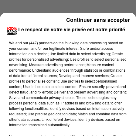
Continuer sans accepter
Le respect de votre vie privée est notre priorité
We and
our (447) partners
do the following data processing based on
your consent and/or our legitimate interest: Store and/or access
information on a device; Use limited data to select advertising; Create
profiles for personalised advertising; Use profiles to select personalised
advertising; Measure advertising performance; Measure content
performance; Understand audiences through statistics or combinations
of data from different sources; Develop and improve services; Create
profiles to personalise content; Use profiles to select personalised
content; Use limited data to select content; Ensure security, prevent and
Lecture (2 min 14 sec)
detect fraud, and fix errors; Deliver and present advertising and content;
Save and communicate privacy choices. These technologies may
process personal data such as IP address and browsing data to offer
following functionalities: Identify devices based on information actively
requested; Use precise geolocation data; Match and combine data from
100%
other data sources; Link different devices; Identify devices based on
information transmitted automatically.
Les infos du Comminges du 13/06/2026 à 19h00