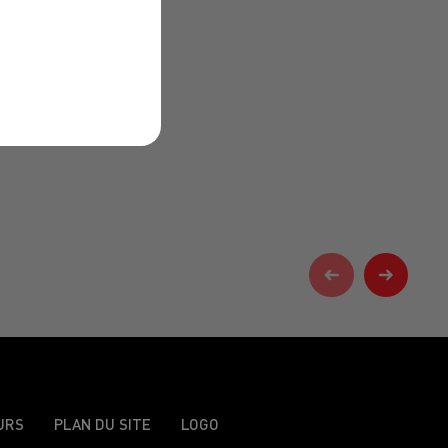
URS
PLAN DU SITE
LOGO