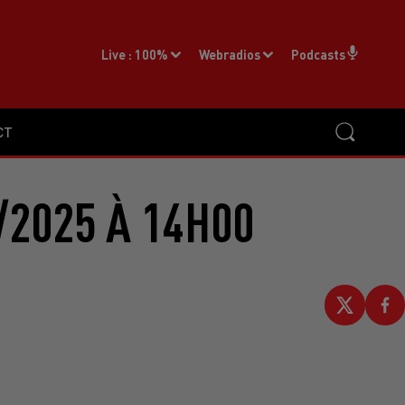
Live :
100%
Webradios
Podcasts
CT
/2025 À 14H00