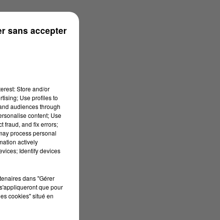
s
r sans accepter
erest: Store and/or
tising; Use profiles to
tand audiences through
personalise content; Use
 fraud, and fix errors;
 may process personal
mation actively
vices; Identify devices
rtenaires dans "Gérer
s'appliqueront que pour
les cookies" situé en