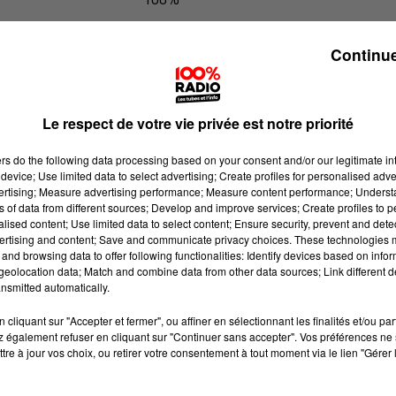
100% Radio les infos du Comminge
Continue
Le respect de votre vie privée est notre priorité
ers
do the following data processing based on your consent and/or our legitimate int
device; Use limited data to select advertising; Create profiles for personalised adver
vertising; Measure advertising performance; Measure content performance; Unders
ns of data from different sources; Develop and improve services; Create profiles to 
alised content; Use limited data to select content; Ensure security, prevent and detect
ertising and content; Save and communicate privacy choices. These technologies
and browsing data to offer following functionalities: Identify devices based on infor
eolocation data; Match and combine data from other data sources; Link different de
nsmitted automatically.
cliquant sur "Accepter et fermer", ou affiner en sélectionnant les finalités et/ou pa
 également refuser en cliquant sur "Continuer sans accepter". Vos préférences ne 
tre à jour vos choix, ou retirer votre consentement à tout moment via le lien "Gérer 