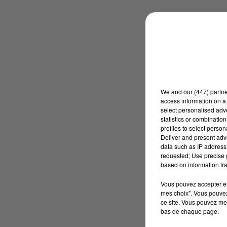
We and
our (447) partn
access information on a 
select personalised ad
statistics or combinatio
profiles to select person
Deliver and present adv
data such as IP address 
requested; Use precise g
based on information tra
Vous pouvez accepter en 
mes choix". Vous pouvez
ce site. Vous pouvez met
bas de chaque page.