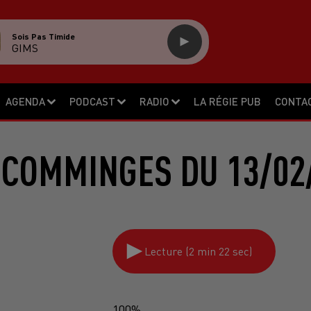
Sois Pas Timide
GIMS
AGENDA
PODCAST
RADIO
LA RÉGIE PUB
CONTA
 COMMINGES DU 13/02
Lecture (2 min 22 sec)
100%