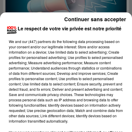
Continuer sans accepter
Le respect de votre vie privée est notre priorité
We and
our (447) partners
do the following data processing based on
your consent and/or our legitimate interest: Store and/or access
information on a device; Use limited data to select advertising; Create
profiles for personalised advertising; Use profiles to select personalised
advertising; Measure advertising performance; Measure content
performance; Understand audiences through statistics or combinations
of data from different sources; Develop and improve services; Create
profiles to personalise content; Use profiles to select personalised
content; Use limited data to select content; Ensure security, prevent and
Lecture (2 min 22 sec)
detect fraud, and fix errors; Deliver and present advertising and content;
Save and communicate privacy choices. These technologies may
process personal data such as IP address and browsing data to offer
following functionalities: Identify devices based on information actively
requested; Use precise geolocation data; Match and combine data from
100%
other data sources; Link different devices; Identify devices based on
information transmitted automatically.
100% Radio les infos du Comminges