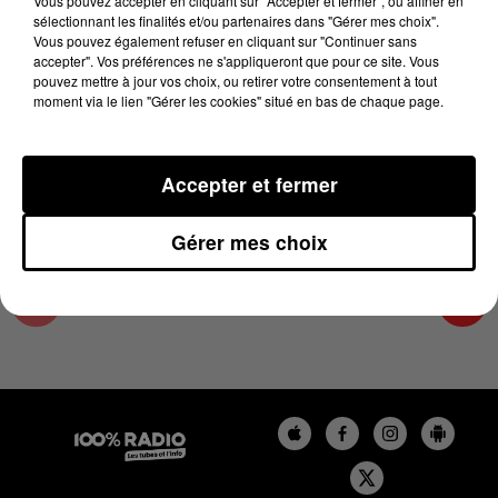
Vous pouvez accepter en cliquant sur "Accepter et fermer", ou affiner en
12 novembre 2024 - 2 min 22 sec
sélectionnant les finalités et/ou partenaires dans "Gérer mes choix".
Vous pouvez également refuser en cliquant sur "Continuer sans
LES INFOS DU COMMINGES DU 12/11/2024 À
accepter". Vos préférences ne s'appliqueront que pour ce site. Vous
11H59
pouvez mettre à jour vos choix, ou retirer votre consentement à tout
moment via le lien "Gérer les cookies" situé en bas de chaque page.
Podcast infos du Comminges
Accepter et fermer
Gérer mes choix