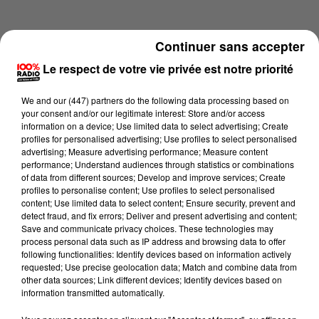
Continuer sans accepter
Le respect de votre vie privée est notre priorité
We and
our (447) partners
do the following data processing based on
your consent and/or our legitimate interest: Store and/or access
information on a device; Use limited data to select advertising; Create
profiles for personalised advertising; Use profiles to select personalised
advertising; Measure advertising performance; Measure content
performance; Understand audiences through statistics or combinations
of data from different sources; Develop and improve services; Create
profiles to personalise content; Use profiles to select personalised
content; Use limited data to select content; Ensure security, prevent and
Lecture (3 min 59 sec)
detect fraud, and fix errors; Deliver and present advertising and content;
Save and communicate privacy choices. These technologies may
process personal data such as IP address and browsing data to offer
following functionalities: Identify devices based on information actively
requested; Use precise geolocation data; Match and combine data from
100%
other data sources; Link different devices; Identify devices based on
information transmitted automatically.
100% Radio les infos du Comminges