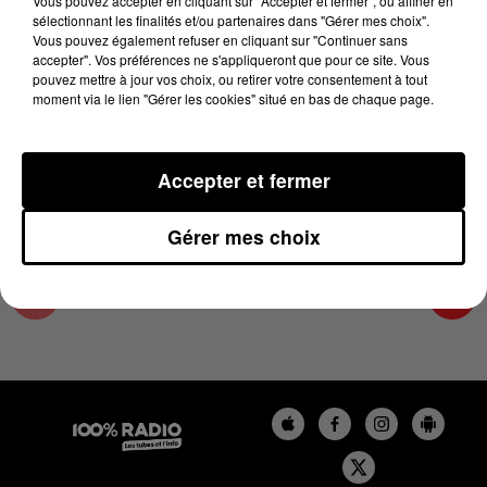
Vous pouvez accepter en cliquant sur "Accepter et fermer", ou affiner en
12 juin 2025 - 3 min 59 sec
sélectionnant les finalités et/ou partenaires dans "Gérer mes choix".
Vous pouvez également refuser en cliquant sur "Continuer sans
LES INFOS DU COMMINGES DU 12/06/2025 À
accepter". Vos préférences ne s'appliqueront que pour ce site. Vous
17H00
pouvez mettre à jour vos choix, ou retirer votre consentement à tout
moment via le lien "Gérer les cookies" situé en bas de chaque page.
Podcast infos du Comminges
Accepter et fermer
Gérer mes choix