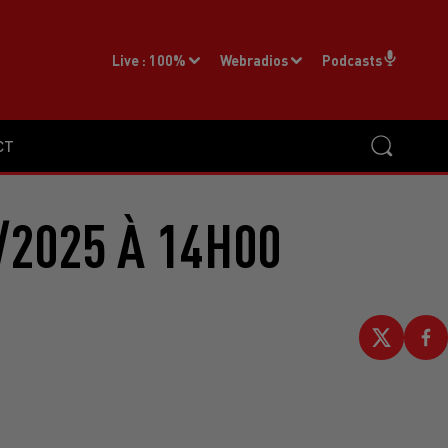
Live :
100%
Webradios
Podcasts
CT
/2025 À 14H00