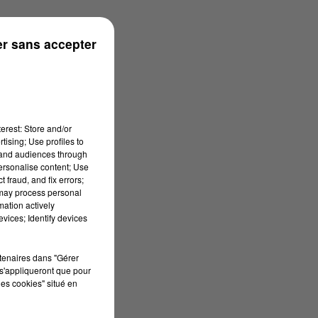
s
r sans accepter
erest: Store and/or
tising; Use profiles to
tand audiences through
personalise content; Use
 fraud, and fix errors;
 may process personal
mation actively
vices; Identify devices
rtenaires dans "Gérer
s'appliqueront que pour
les cookies" situé en