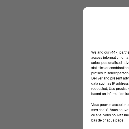
We and
our (447) partn
access information on a 
select personalised ad
statistics or combinatio
profiles to select person
Deliver and present adv
data such as IP address 
requested; Use precise g
based on information tra
Vous pouvez accepter en 
mes choix". Vous pouvez
ce site. Vous pouvez met
bas de chaque page.