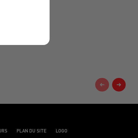
URS
PLAN DU SITE
LOGO