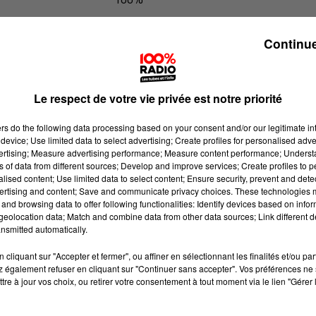
100% Radio les infos du Comminge
Continue
Le respect de votre vie privée est notre priorité
ers
do the following data processing based on your consent and/or our legitimate int
device; Use limited data to select advertising; Create profiles for personalised adver
vertising; Measure advertising performance; Measure content performance; Unders
ns of data from different sources; Develop and improve services; Create profiles to 
alised content; Use limited data to select content; Ensure security, prevent and detect
ertising and content; Save and communicate privacy choices. These technologies
and browsing data to offer following functionalities: Identify devices based on infor
eolocation data; Match and combine data from other data sources; Link different de
nsmitted automatically.
cliquant sur "Accepter et fermer", ou affiner en sélectionnant les finalités et/ou pa
 également refuser en cliquant sur "Continuer sans accepter". Vos préférences ne 
tre à jour vos choix, ou retirer votre consentement à tout moment via le lien "Gérer 