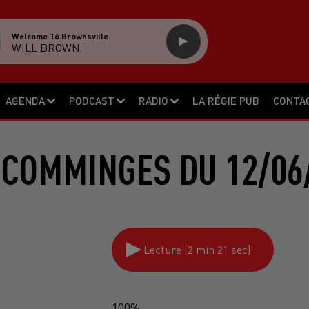
Welcome To Brownsville
WILL BROWN
AGENDA
PODCAST
RADIO
LA RÉGIE PUB
CONTA
 COMMINGES DU 12/06
Lecture (2 min 21 sec)
100%